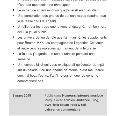
n’ont pas appréciés nos chroniques.
Le roman de science-fiction que j’ai écrit étant étudiant.
Une compilation des photos de concert ratées (faudrait que
je le fasse celui là en fait)
Un billet sur les trucs que je vous ai épargné… ah ben non,
celui-la je l’ai publié.
Les univers de jeu de rôle que j’ai imaginé, les suppléments
pour Bitume MK5, les campagnes de Légendes Celtiques
et autre œuvres majeures qui traînent dans le grenier.
La fois où j’ai gardé une sonde urinaire pendant une
semaine.
Un nouveau billet qui vous expliquerait qu’écouter du mp3
sur un baladeur ou une chaîne de merde, c’est mal, parce
que, j’ai beau l’écrire, j’ai l’impression que les gens ne
comprennent pas.
8 mars 2018
Publié dans
Humeurs
,
Internet
,
musique
Marqué avec
articles
,
audience
,
Blog
,
buzz
,
folie douce
,
rock & roll
Laisser un commentaire