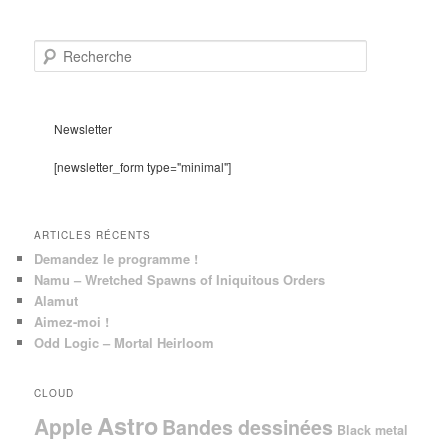
R
e
c
h
e
Newsletter
r
c
[newsletter_form type="minimal"]
h
e
ARTICLES RÉCENTS
Demandez le programme !
Namu – Wretched Spawns of Iniquitous Orders
Alamut
Aimez-moi !
Odd Logic – Mortal Heirloom
CLOUD
Astro
Apple
Bandes dessinées
Black metal