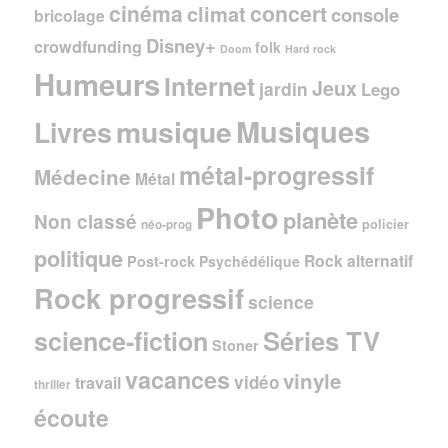
cinéma
concert
climat
console
bricolage
Disney+
crowdfunding
folk
Doom
Hard rock
Humeurs
Internet
Jeux
jardin
Lego
Musiques
musique
Livres
métal-progressif
Médecine
Métal
Photo
planète
Non classé
policier
néo-prog
politique
Rock alternatif
Post-rock
Psychédélique
Rock progressif
science
Séries TV
science-fiction
Stoner
vacances
vinyle
vidéo
travail
thriller
écoute