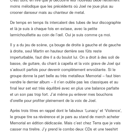
moins mélodique que les précédents où Joel ne joue plus au
crooner danseur mais au chanteur de metal.
De temps en temps ils intercalent des tubes de leur discographie
et là je suis à chaque fois en extase, avec la petite
larmichouillette au coin de l’œil. Oui je suis comme ça moi.
Il y a du jeu de scène, ça bouge de droite à gauche et de gauche
à droite, seul Martin en hauteur derrière ses fûts reste
imperturbable, faut dire il a du boulot lui. On a droit à des soli de
basse, de guitare, du chant à capella et la voix grave de Joel qui
s’adoucit parfois pour devenir complètement envoûtante. Si le
groupe donne la part belle au très metalleux Memorial – faut bien
vendre le dernier album – il n’en oublie pas les classiques et au
final leur set est très équilibré avec en plus une balance parfaite
et un son pas trop fort. J’ai même pu enlever mes bouchons
d’oreille pour profiter pleinement de la voix de Joel.
Après trois titres en rappel dont le fabuleux ‘Lunacy’ et ‘Violence’,
le groupe tire sa révérence et je pars au stand de merch acheter
Memorial en édition dédicacée. Mais c’est chez Terra que je vais
casser ma tirelire. J’y prend le combo deux CDs et une teeshirt