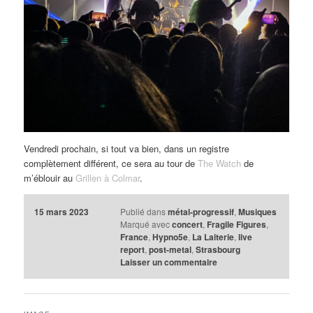
Vendredi prochain, si tout va bien, dans un registre
complètement différent, ce sera au tour de
The Watch
de
m’éblouir au
Grillen à Colmar
.
15 mars 2023
Publié dans
métal-progressif
,
Musiques
Marqué avec
concert
,
Fragile Figures
,
France
,
Hypno5e
,
La Laiterie
,
live
report
,
post-metal
,
Strasbourg
Laisser un commentaire