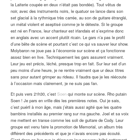
la Laiterie coupée en deux n’était pas bondée). Tout vêtus de
noir, avec des instruments noirs, le quatuor se lance dans son
set glacial à la rythmique très carrée, au son de guitare étranglé,
un métal violent et aseptisé comme je le déteste. Si le groupe
est né en France, leur chanteur est irlandais et s’exprime donc
en anglais avec un accent plutôt ricain. Le gars n’a pas le profil
d’une bête de scène et pourtant c’est ce qui va sauver leur show.
Molybaron ne joue pas à l’économie sur scène et ça fonctionne
assez bien en live. Techniquement les gars assurent vraiment.
Leur jeu est précis, léché, presque trop en fait. Sur leur set d’un
peu moins d’une heure, je ne rentre vraiment que ur deux titres
sans pour autant grimper au rideau. Il faudra que je les réécoute
à l’occasion mais clairement, je ne suis pas fan.
Et puis vers 21h30, c’est
Soen
qui monte sur scène. Rho putain
Soen ! Je pars en vrille dès les premières notes. Oui je sais,
c’est puéril à mon âge, mais j’étais aussi agité que les quatre
bambins installés au premier rang sur ma gauche. Joel et sa voix
me mettent en transe comme les soli de guitare de Cody. Leur
groupe est venu faire la promotion de Memorial, un album très
différent des précédents et que je n’avais encore pas écouté.
C’est donc en live que je découvre leur nouveau bébé nettement