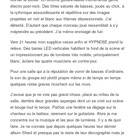
électro post-rock. Des titres saturés de basses, joués au click, à
la rythmique assourdissante et répétitive sur des images
projetées en noir et blanc aux thèmes obsessionnels. J’ai
détesté. D’autant que chaque morceau joué ressemblait à s’y
méprendre au précédent. J’ai même envisagé de fuir.
Vers 21 heures mon supplice cesse enfin et HYPNO5E prend la
relève. Des barres LED verticales habillent le fond de la scène et
un impressionnant jeu de lumières très mobile, principalement
blanc, éclaire les quatre musiciens en contre-jour.
Pour une salle qui a la réputation de vomir de basses d’ordinaire,
le son du groupe est plutôt propre même si de temps en temps
quelques notes graves ricochent sur les murs.
J’avoue que je ne vois pas grand chose, placé au milieu de la
salle, derrière deux grandes asperges dont un se croit sur scène
et bouge tout le temps. Parfois une fenêtre se dégage sur le
chanteur ou le batteur, rarement sur le guitariste. Alors je me
concentre sur la musique et les jeux de lumières. Il y a de quoi
faire. Je ne connais que depuis quelques heures leur dernier
album Sheol et presque pas le reste de leur discographie mais je