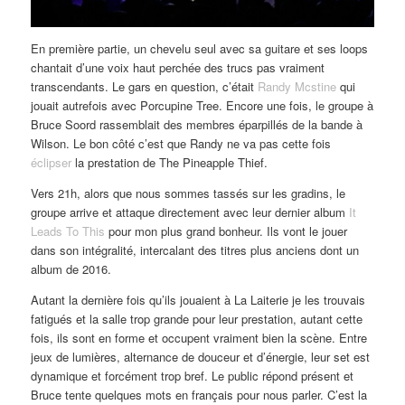
En première partie, un chevelu seul avec sa guitare et ses loops
chantait d’une voix haut perchée des trucs pas vraiment
transcendants. Le gars en question, c’était
Randy Mcstine
qui
jouait autrefois avec Porcupine Tree. Encore une fois, le groupe à
Bruce Soord rassemblait des membres éparpillés de la bande à
Wilson. Le bon côté c’est que Randy ne va pas cette fois
éclipser
la prestation de The Pineapple Thief.
Vers 21h, alors que nous sommes tassés sur les gradins, le
groupe arrive et attaque directement avec leur dernier album
It
Leads To This
pour mon plus grand bonheur. Ils vont le jouer
dans son intégralité, intercalant des titres plus anciens dont un
album de 2016.
Autant la dernière fois qu’ils jouaient à La Laiterie je les trouvais
fatigués et la salle trop grande pour leur prestation, autant cette
fois, ils sont en forme et occupent vraiment bien la scène. Entre
jeux de lumières, alternance de douceur et d’énergie, leur set est
dynamique et forcément trop bref. Le public répond présent et
Bruce tente quelques mots en français pour nous parler. C’est la