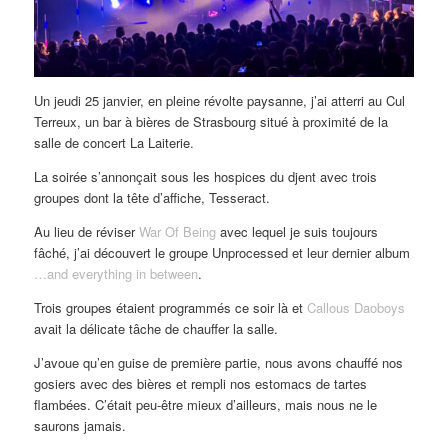
Un jeudi 25 janvier, en pleine révolte paysanne, j’ai atterri au Cul
Terreux, un bar à bières de Strasbourg situé à proximité de la
salle de concert La Laiterie.
La soirée s’annonçait sous les hospices du djent avec trois
groupes dont la tête d’affiche, Tesseract.
Au lieu de réviser
War Of Being
avec lequel je suis toujours
fâché, j’ai découvert le groupe Unprocessed et leur dernier album
…and everything in between
.
Trois groupes étaient programmés ce soir là et
Callous Daoboys
avait la délicate tâche de chauffer la salle.
J’avoue qu’en guise de première partie, nous avons chauffé nos
gosiers avec des bières et rempli nos estomacs de tartes
flambées. C’était peu-être mieux d’ailleurs, mais nous ne le
saurons jamais.