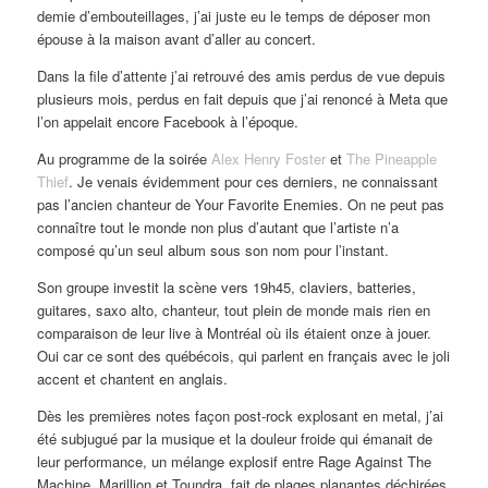
demie d’embouteillages, j’ai juste eu le temps de déposer mon
épouse à la maison avant d’aller au concert.
Dans la file d’attente j’ai retrouvé des amis perdus de vue depuis
plusieurs mois, perdus en fait depuis que j’ai renoncé à Meta que
l’on appelait encore Facebook à l’époque.
Au programme de la soirée
Alex Henry Foster
et
The Pineapple
Thief
. Je venais évidemment pour ces derniers, ne connaissant
pas l’ancien chanteur de Your Favorite Enemies. On ne peut pas
connaître tout le monde non plus d’autant que l’artiste n’a
composé qu’un seul album sous son nom pour l’instant.
Son groupe investit la scène vers 19h45, claviers, batteries,
guitares, saxo alto, chanteur, tout plein de monde mais rien en
comparaison de leur live à Montréal où ils étaient onze à jouer.
Oui car ce sont des québécois, qui parlent en français avec le joli
accent et chantent en anglais.
Dès les premières notes façon post-rock explosant en metal, j’ai
été subjugué par la musique et la douleur froide qui émanait de
leur performance, un mélange explosif entre Rage Against The
Machine, Marillion et Toundra, fait de plages planantes déchirées