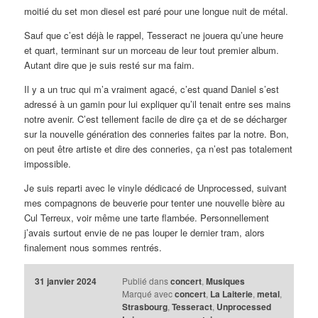
moitié du set mon diesel est paré pour une longue nuit de métal.
Sauf que c’est déjà le rappel, Tesseract ne jouera qu’une heure
et quart, terminant sur un morceau de leur tout premier album.
Autant dire que je suis resté sur ma faim.
Il y a un truc qui m’a vraiment agacé, c’est quand Daniel s’est
adressé à un gamin pour lui expliquer qu’il tenait entre ses mains
notre avenir. C’est tellement facile de dire ça et de se décharger
sur la nouvelle génération des conneries faites par la notre. Bon,
on peut être artiste et dire des conneries, ça n’est pas totalement
impossible.
Je suis reparti avec le vinyle dédicacé de Unprocessed, suivant
mes compagnons de beuverie pour tenter une nouvelle bière au
Cul Terreux, voir même une tarte flambée. Personnellement
j’avais surtout envie de ne pas louper le dernier tram, alors
finalement nous sommes rentrés.
31 janvier 2024
Publié dans
concert
,
Musiques
Marqué avec
concert
,
La Laiterie
,
metal
,
Strasbourg
,
Tesseract
,
Unprocessed