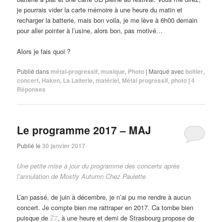
je pourrais vider la carte mémoire à une heure du matin et
recharger la batterie, mais bon voila, je me lève à 6h00 demain
pour aller pointer à l’usine, alors bon, pas motivé…
Alors je fais quoi ?
Publié dans
métal-progressif
,
musique
,
Photo
|
Marqué avec
boitier
,
concert
,
Haken
,
La Laiterie
,
matériel
,
Métal progressif
,
photo
|
4
Réponses
Le programme 2017 – MAJ
Publié le
30 janvier 2017
Une petite mise à jour du programme des concerts après
l’annulation de Mostly Autumn Chez Paulette
L’an passé, de juin à décembre, je n’ai pu me rendre à aucun
concert. Je compte bien me rattraper en 2017. Ca tombe bien
puisque de
Z7
, à une heure et demi de Strasbourg propose de