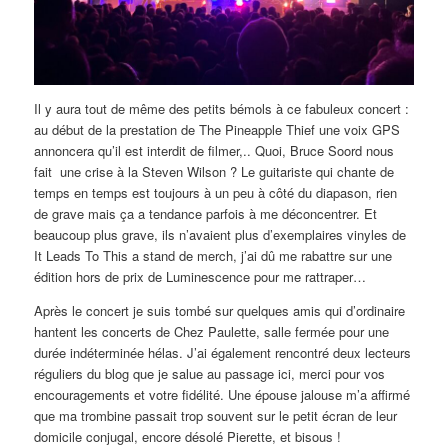
Il y aura tout de même des petits bémols à ce fabuleux concert :
au début de la prestation de The Pineapple Thief une voix GPS
annoncera qu’il est interdit de filmer,.. Quoi, Bruce Soord nous
fait une crise à la Steven Wilson ? Le guitariste qui chante de
temps en temps est toujours à un peu à côté du diapason, rien
de grave mais ça a tendance parfois à me déconcentrer. Et
beaucoup plus grave, ils n’avaient plus d’exemplaires vinyles de
It Leads To This a stand de merch, j’ai dû me rabattre sur une
édition hors de prix de Luminescence pour me rattraper…
Après le concert je suis tombé sur quelques amis qui d’ordinaire
hantent les concerts de Chez Paulette, salle fermée pour une
durée indéterminée hélas. J’ai également rencontré deux lecteurs
réguliers du blog que je salue au passage ici, merci pour vos
encouragements et votre fidélité. Une épouse jalouse m’a affirmé
que ma trombine passait trop souvent sur le petit écran de leur
domicile conjugal, encore désolé Pierette, et bisous !