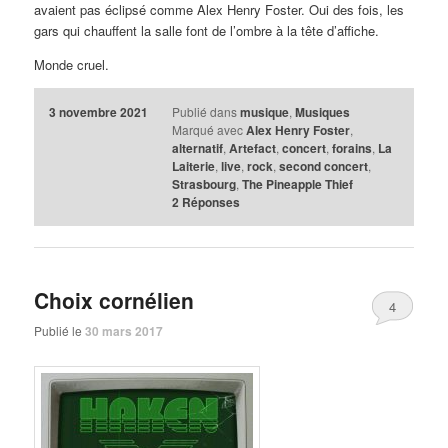
avaient pas éclipsé comme Alex Henry Foster. Oui des fois, les
gars qui chauffent la salle font de l’ombre à la tête d’affiche.
Monde cruel.
3 novembre 2021
Publié dans
musique
,
Musiques
Marqué avec
Alex Henry Foster
,
alternatif
,
Artefact
,
concert
,
forains
,
La
Laiterie
,
live
,
rock
,
second concert
,
Strasbourg
,
The Pineapple Thief
2
Réponses
Choix cornélien
4
Publié le
30 mars 2017