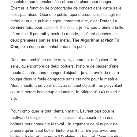
enceintes surdimensionnées et peu de place pour bouger.
Exercer la fonction de photographe de concert dans cette salle
n’est pas aisée. Quand le public répond présent, qu’il s’agit de
métal et que le public s’agite, comment dire, c’est l’enfer. La
dernière fois, pour
Esben & the Witch
, je n’ai pas vraiment brillé.
Là ce soir, il pourrait y avoir du monde, et, étant données les
deux premières parties très métal,
The Algorithm
et
Next To
One
, cela risque de chahuter dans le public.
Donc mon problème est le suivant, comment m’équiper ? Je
sens, qu’encombré de deux boîtiers, histoire de passer d’une
focale à l’autre sans changer d’objectif, je vais avoir du mal à
bouger dans la foule compacte sans craindre pour le matériel.
Alors j’hésite à ne venir qu’avec un seul objectif très polyvalent,
quitte à perdre beaucoup en lumière; le Nikkor 18-140 ouvert à
3.5.
Pour compliquer le tout, demain matin, Laurent part pour le
festival de
Bergkeller – Reichenbach
et a besoin d’un des
boîtiers pour couvrir le festival. Un argument de plus pour ne
prendre qu’un seul boitier histoire qu’il n’arrive pas avec une
batterie à plat et une carte SD pleine au festival. Vous me direz,