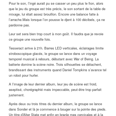
Pour le son, l’ingé aurait pu se casser un peu plus le fion, alors
que le jeu du groupe est très précis, le son sortant de la table de
mixage, lui était assez brouillon. Encore une balance faite à
l’arrache.Mais lorsque l’on pousse le djent à 100 décibels, ça ne
pardonne pas.
Leur set sera bien trop court à mon goût. Il faudra que je revoie
ce groupe une nouvelle fois.
Tesseract arrive à 21h. Barres LED verticales, éclairages limite
stroboscopique glacés, le groupe se lance dans un voyage
temporel musical à rebours, débutant avec War of Being. La
batterie domine la scène noire. Trois silhouettes se détachent,
brandissant des instruments quand Daniel Tompkins s’avance tel
un robot pour hurler.
A l’image de leur dernier album, leur jeu de scène est froid,
aseptisé, chorégraphié mais impeccable, peut-être trop parfait
justement.
Après deux ou trois titres du dernier album, le groupe se lance
dans Sonder et là je commence à bouger sur la pointe des pieds.
Un titre d’Alter State met enfin en branle mes cervicales et à la