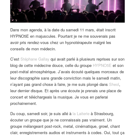
Dans mon agenda, à la date du samedi 11 mars, était inscrit
HYPNO5E en majuscules. Pourtant je ne me souvenais pas
avoir pris rendez-vous chez un hypnotérapeute malgré les
conseils de mon médecin.
C’est
Stéphane Gallay
qui avait parlé à plusieurs reprises sur son
blog de cette médecine douce, celle du groupe
HYPNO5E
et son
post-métal atmosphérique. J’avais écouté quelques morceaux de
leur discographie sans grande conviction mais le samedi matin,
n’ayant pas grand chose à faire, je me suis plongé dans
Sheol
,
leur dernier disque. Et après une écoute je prenais une place de
concert et téléchargeais la musique. Je vous en parlerai
prochainement.
Du coup, samedi soir, je suis allé à
la Laiterie
à Strasbourg,
écouter un groupe que je ne connaissais pas vraiment. Un
groupe mélangeant post-rock, metal, cinématique, growl, chant
clair, enregistrements audios et instruments à codes. Oui, tout ça