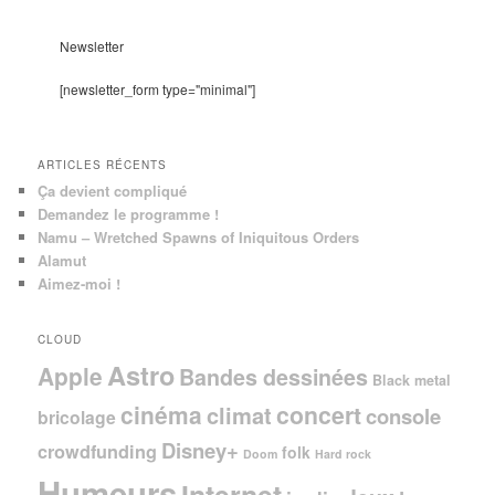
c
h
e
Newsletter
r
c
[newsletter_form type="minimal"]
h
e
ARTICLES RÉCENTS
Ça devient compliqué
Demandez le programme !
Namu – Wretched Spawns of Iniquitous Orders
Alamut
Aimez-moi !
CLOUD
Astro
Apple
Bandes dessinées
Black metal
cinéma
concert
climat
console
bricolage
Disney+
crowdfunding
folk
Doom
Hard rock
Humeurs
Internet