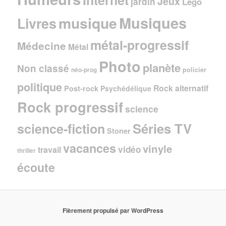
Jeux
jardin
Lego
Musiques
musique
Livres
métal-progressif
Médecine
Métal
Photo
planète
Non classé
policier
néo-prog
politique
Rock alternatif
Post-rock
Psychédélique
Rock progressif
science
Séries TV
science-fiction
Stoner
vacances
vinyle
vidéo
travail
thriller
écoute
Fièrement propulsé par WordPress