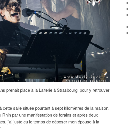
 prenait place à la Laiterie à Strasbourg, pour y retrouver
er à cette salle située pourtant à sept kilomètres de la maison.
du Rhin par une manifestation de forains et après deux
es, j’ai juste eu le temps de déposer mon épouse à la