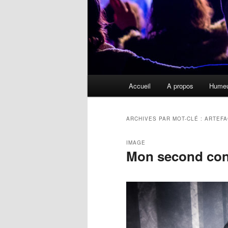
Menu
Accueil
A propos
Hume
principal
ARCHIVES PAR MOT-CLÉ :
ARTEFA
IMAGE
Mon second con