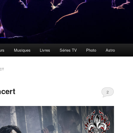
urs
Musiques
Livres
Séries TV
Photo
Astro
CT
cert
2