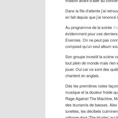
maison avant d’aller au concer
Dans la file d’attente j’ai ret
en fait depuis que j’ai renoncé
Au programme de la soirée
Al
évidemment pour ces derniers,
Enemies. On ne peut pas connaî
composé qu’un seul album sous
Son groupe investit la scène ve
tout plein de monde mais rien e
jouer. Oui car ce sont des québé
chantent en anglais.
Dès les premières notes façon 
musique et la douleur froide q
Rage Against The Machine, Mari
des tsunamis de basses. Alex 
lunettes, les décibels culmine
rallonge dont ‘The Hunter’ qui f