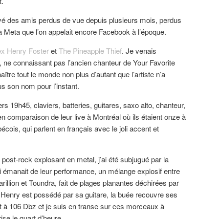
t.
rouvé des amis perdus de vue depuis plusieurs mois, perdus
 à Meta que l’on appelait encore Facebook à l’époque.
ex Henry Foster
et
The Pineapple Thief
. Je venais
 ne connaissant pas l’ancien chanteur de Your Favorite
tre tout le monde non plus d’autant que l’artiste n’a
 son nom pour l’instant.
rs 19h45, claviers, batteries, guitares, saxo alto, chanteur,
n comparaison de leur live à Montréal où ils étaient onze à
cois, qui parlent en français avec le joli accent et
post-rock explosant en metal, j’ai été subjugué par la
ui émanait de leur performance, un mélange explosif entre
llion et Toundra, fait de plages planantes déchirées par
Henry est possédé par sa guitare, la buée recouvre ses
nt à 106 Dbz et je suis en transe sur ces morceaux à
rise le quart d’heure.