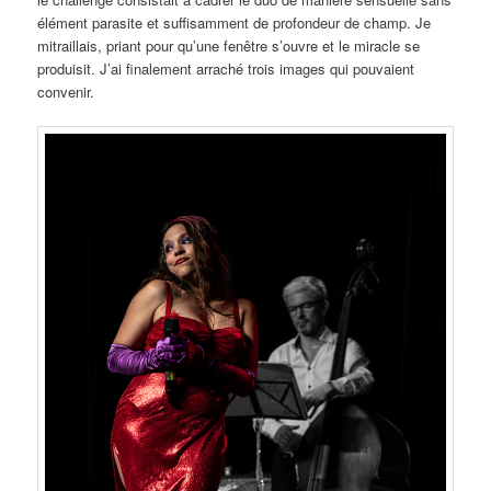
élément parasite et suffisamment de profondeur de champ. Je
mitraillais, priant pour qu’une fenêtre s’ouvre et le miracle se
produisit. J’ai finalement arraché trois images qui pouvaient
convenir.