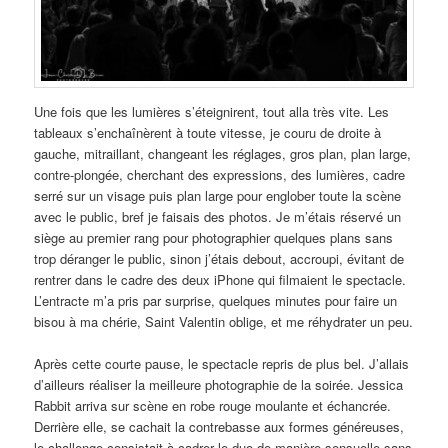
Une fois que les lumières s’éteignirent, tout alla très vite. Les
tableaux s’enchaînèrent à toute vitesse, je couru de droite à
gauche, mitraillant, changeant les réglages, gros plan, plan large,
contre-plongée, cherchant des expressions, des lumières, cadre
serré sur un visage puis plan large pour englober toute la scène
avec le public, bref je faisais des photos. Je m’étais réservé un
siège au premier rang pour photographier quelques plans sans
trop déranger le public, sinon j’étais debout, accroupi, évitant de
rentrer dans le cadre des deux iPhone qui filmaient le spectacle.
L’entracte m’a pris par surprise, quelques minutes pour faire un
bisou à ma chérie, Saint Valentin oblige, et me réhydrater un peu.
Après cette courte pause, le spectacle repris de plus bel. J’allais
d’ailleurs réaliser la meilleure photographie de la soirée. Jessica
Rabbit arriva sur scène en robe rouge moulante et échancrée.
Derrière elle, se cachait la contrebasse aux formes généreuses,
le challenge consistait à cadrer le duo de manière sensuelle sans