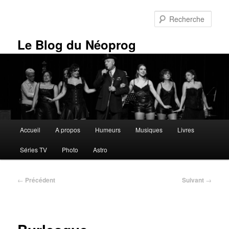
Aller
au
Rech
contenu
principal
Le Blog du Néoprog
Menu
Accueil
A propos
Humeurs
Musiques
Livres
principal
Séries TV
Photo
Astro
Navigation
←
Précédent
Suivant
→
des
articles