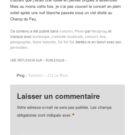
Mais au moins cette fois, je n’ai pas couvert le concert en plein
soleil après une nuit blanche passée sous un ciel étoilé au
Champ du Feu.
Ce contenu a été publié dans
concert
,
Photo
par
Neoprog
, et
marqué avec
burlesque
,
comédie musicale
,
concert
,
live
,
photgraphie
,
Saint Valentin
,
Toï Toï Toï
. Mettez-le en favori avec son
permalien
.
UNE RÉFLEXION SUR «
BURLESQUE
»
Ping :
Toïtoïtoï – J-C Le Brun
Laisser un commentaire
Votre adresse e-mail ne sera pas publiée.
Les champs
*
obligatoires sont indiqués avec