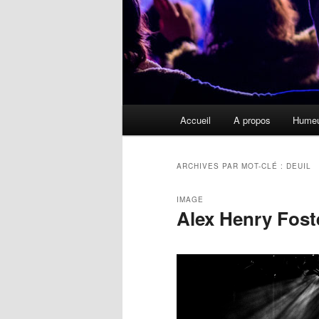
Menu
Accueil
A propos
Hume
principal
ARCHIVES PAR MOT-CLÉ :
DEUIL
IMAGE
Alex Henry Fost