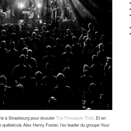
erie à Strasbourg pour écouter
The Pineapple Thief
. Et en
le québécois Alex Henry Foster, l’ex leader du groupe Your