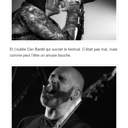
Et j’oublie Can Bardd qui ouvrait le festival. C’était pas mal, mais
comme peut l’être un amuse bouche.