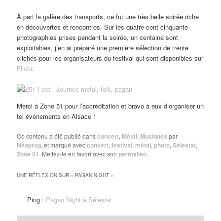
À part la galère des transports, ce fut une très belle soirée riche
en découvertes et rencontres. Sur les quatre-cent cinquante
photographies prises pendant la soirée, un centaine sont
exploitables, j’en ai préparé une première sélection de trente
clichés pour les organisateurs du festival qui sont disponibles sur
Flickr
.
Merci à Zone 51 pour l’accréditation et bravo à eux d’organiser un
tel événements en Alsace !
Ce contenu a été publié dans
concert
,
Métal
,
Musiques
par
Neoprog
, et marqué avec
concert
,
festival
,
métal
,
photo
,
Sélestat
,
Zone 51
. Mettez-le en favori avec son
permalien
.
UNE RÉFLEXION SUR «
PAGAN NIGHT
»
Ping :
Pagan Night à Sélestat