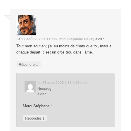
Le
27 août 2025 à 11 h 08 min
,
Stéphane Gallay
a dit :
Tout mon soutien; j’ai eu moins de chats que toi, mais à
chaque départ, c’est un gros trou dans l’âme.
↓
Répondre
Le
27 août 2025 à 11 h 08 min
,
Neoprog
a dit :
Merci Stéphane !
↓
Répondre