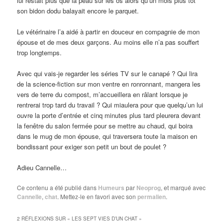
lui restait plus que la peau sur les os alors qu’un mois plus tôt
son bidon dodu balayait encore le parquet.
Le vétérinaire l’a aidé à partir en douceur en compagnie de mon
épouse et de mes deux garçons. Au moins elle n’a pas souffert
trop longtemps.
Avec qui vais-je regarder les séries TV sur le canapé ? Qui lira
de la science-fiction sur mon ventre en ronronnant, mangera les
vers de terre du compost, m’accueillera en râlant lorsque je
rentrerai trop tard du travail ? Qui miaulera pour que quelqu’un lui
ouvre la porte d’entrée et cinq minutes plus tard pleurera devant
la fenêtre du salon fermée pour se mettre au chaud, qui boira
dans le mug de mon épouse, qui traversera toute la maison en
bondissant pour exiger son petit un bout de poulet ?
Adieu Cannelle…
Ce contenu a été publié dans
Humeurs
par
Neoprog
, et marqué avec
Cannelle
,
chat
. Mettez-le en favori avec son
permalien
.
2 RÉFLEXIONS SUR «
LES SEPT VIES D’UN CHAT
»