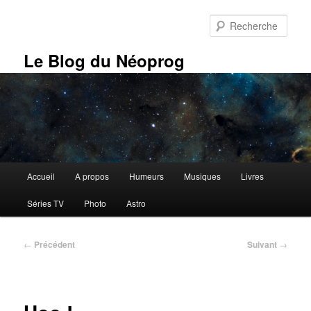
Aller
au
Rech
contenu
principal
Le Blog du Néoprog
Menu
Accueil
A propos
Humeurs
Musiques
Livres
principal
Séries TV
Photo
Astro
Navigation
←
Précédent
Suivant
→
des
articles