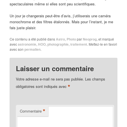
spectaculaires même si elles sont peu scientifiques.
Un jour je changerais peut-être d’avis, j’utiliserais une caméra
monochrome et des filtres étalonnés. Mais pour l’instant, je me
fais juste plaisir.
Ce contenu a été publié dans
Astro
,
Photo
par
Neoprog
, et marqué
avec
astronomie
,
HOO
,
photographie
,
traitement
. Mettez-le en favori
avec son
permalien
.
Laisser un commentaire
Votre adresse e-mail ne sera pas publiée.
Les champs
*
obligatoires sont indiqués avec
*
Commentaire