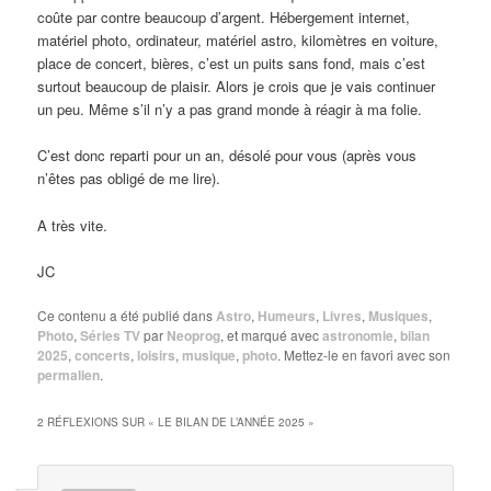
coûte par contre beaucoup d’argent. Hébergement internet,
matériel photo, ordinateur, matériel astro, kilomètres en voiture,
place de concert, bières, c’est un puits sans fond, mais c’est
surtout beaucoup de plaisir. Alors je crois que je vais continuer
un peu. Même s’il n’y a pas grand monde à réagir à ma folie.
C’est donc reparti pour un an, désolé pour vous (après vous
n’êtes pas obligé de me lire).
A très vite.
JC
Ce contenu a été publié dans
Astro
,
Humeurs
,
Livres
,
Musiques
,
Photo
,
Séries TV
par
Neoprog
, et marqué avec
astronomie
,
bilan
2025
,
concerts
,
loisirs
,
musique
,
photo
. Mettez-le en favori avec son
permalien
.
2 RÉFLEXIONS SUR «
LE BILAN DE L’ANNÉE 2025
»