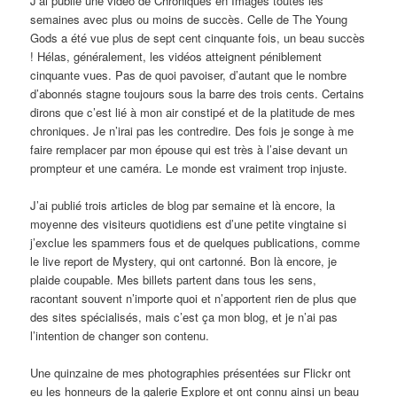
J’ai publié une vidéo de Chroniques en Images toutes les
semaines avec plus ou moins de succès. Celle de The Young
Gods a été vue plus de sept cent cinquante fois, un beau succès
! Hélas, généralement, les vidéos atteignent péniblement
cinquante vues. Pas de quoi pavoiser, d’autant que le nombre
d’abonnés stagne toujours sous la barre des trois cents. Certains
dirons que c’est lié à mon air constipé et de la platitude de mes
chroniques. Je n’irai pas les contredire. Des fois je songe à me
faire remplacer par mon épouse qui est très à l’aise devant un
prompteur et une caméra. Le monde est vraiment trop injuste.
J’ai publié trois articles de blog par semaine et là encore, la
moyenne des visiteurs quotidiens est d’une petite vingtaine si
j’exclue les spammers fous et de quelques publications, comme
le live report de Mystery, qui ont cartonné. Bon là encore, je
plaide coupable. Mes billets partent dans tous les sens,
racontant souvent n’importe quoi et n’apportent rien de plus que
des sites spécialisés, mais c’est ça mon blog, et je n’ai pas
l’intention de changer son contenu.
Une quinzaine de mes photographies présentées sur Flickr ont
eu les honneurs de la galerie Explore et ont connu ainsi un beau