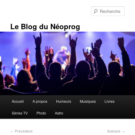
Aller
au
Rech
contenu
principal
Le Blog du Néoprog
Menu
Accueil
A propos
Humeurs
Musiques
Livres
principal
Séries TV
Photo
Astro
Navigation
←
Précédent
Suivant
→