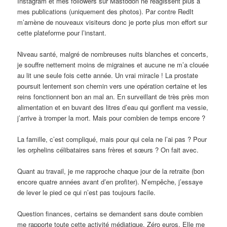
Instagram et mes followers sur Mastodon ne réagissent plus à
mes publications (uniquement des photos). Par contre RedIt
m’amène de nouveaux visiteurs donc je porte plus mon effort sur
cette plateforme pour l’instant.
Niveau santé, malgré de nombreuses nuits blanches et concerts,
je souffre nettement moins de migraines et aucune ne m’a clouée
au lit une seule fois cette année. Un vrai miracle ! La prostate
poursuit lentement son chemin vers une opération certaine et les
reins fonctionnent bon an mal an. En surveillant de très près mon
alimentation et en buvant des litres d’eau qui gonflent ma vessie,
j’arrive à tromper la mort. Mais pour combien de temps encore ?
La famille, c’est compliqué, mais pour qui cela ne l’ai pas ? Pour
les orphelins célibataires sans frères et sœurs ? On fait avec.
Quant au travail, je me rapproche chaque jour de la retraite (bon
encore quatre années avant d’en profiter). N’empêche, j’essaye
de lever le pied ce qui n’est pas toujours facile.
Question finances, certains se demandent sans doute combien
me rapporte toute cette activité médiatique. Zéro euros. Elle me