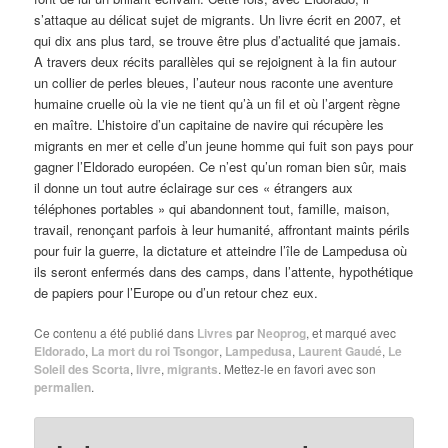
s’attaque au délicat sujet de migrants. Un livre écrit en 2007, et
qui dix ans plus tard, se trouve être plus d’actualité que jamais.
A travers deux récits parallèles qui se rejoignent à la fin autour
un collier de perles bleues, l’auteur nous raconte une aventure
humaine cruelle où la vie ne tient qu’à un fil et où l’argent règne
en maître. L’histoire d’un capitaine de navire qui récupère les
migrants en mer et celle d’un jeune homme qui fuit son pays pour
gagner l’Eldorado européen. Ce n’est qu’un roman bien sûr, mais
il donne un tout autre éclairage sur ces « étrangers aux
téléphones portables » qui abandonnent tout, famille, maison,
travail, renonçant parfois à leur humanité, affrontant maints périls
pour fuir la guerre, la dictature et atteindre l’île de Lampedusa où
ils seront enfermés dans des camps, dans l’attente, hypothétique
de papiers pour l’Europe ou d’un retour chez eux.
Ce contenu a été publié dans
Livres
par
Neoprog
, et marqué avec
Eldorado
,
La mort du roi Tsongor
,
Lampedusa
,
Laurent Gaudé
,
Le
Soleil des Scorta
,
livre
,
migrants
. Mettez-le en favori avec son
permalien
.