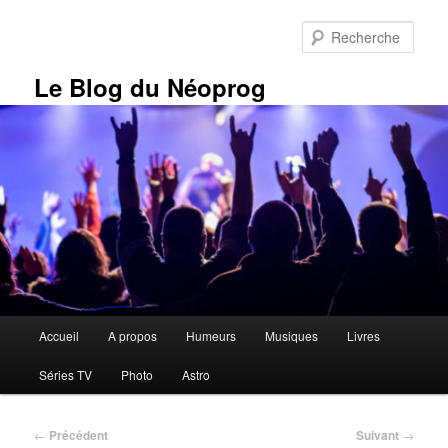
Aller
au
Rech
contenu
principal
Le Blog du Néoprog
Menu
Accueil
A propos
Humeurs
Musiques
Livres
principal
Séries TV
Photo
Astro
Navigation
←
Précédent
Suivant
→