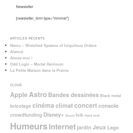
h
e
Newsletter
r
c
[newsletter_form type="minimal"]
h
e
ARTICLES RÉCENTS
Namu – Wretched Spawns of Iniquitous Orders
Alamut
Aimez-moi !
Odd Logic – Mortal Heirloom
La Petite Maison dans la Prairie
CLOUD
Astro
Apple
Bandes dessinées
Black metal
cinéma
concert
climat
console
bricolage
Disney+
crowdfunding
folk
Doom
Hard rock
Humeurs
Internet
Jeux
jardin
Lego