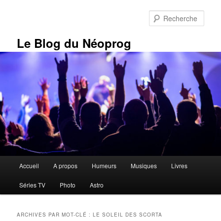
Aller
Aller
au
au
Rech
contenu
contenu
principal
secondaire
Le Blog du Néoprog
Menu
Accueil
A propos
Humeurs
Musiques
Livres
principal
Séries TV
Photo
Astro
ARCHIVES PAR MOT-CLÉ :
LE SOLEIL DES SCORTA