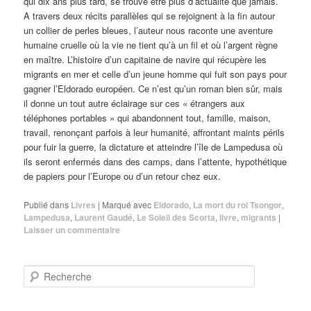
qui dix ans plus tard, se trouve être plus d’actualité que jamais.
A travers deux récits parallèles qui se rejoignent à la fin autour
un collier de perles bleues, l’auteur nous raconte une aventure
humaine cruelle où la vie ne tient qu’à un fil et où l’argent règne
en maître. L’histoire d’un capitaine de navire qui récupère les
migrants en mer et celle d’un jeune homme qui fuit son pays pour
gagner l’Eldorado européen. Ce n’est qu’un roman bien sûr, mais
il donne un tout autre éclairage sur ces « étrangers aux
téléphones portables » qui abandonnent tout, famille, maison,
travail, renonçant parfois à leur humanité, affrontant maints périls
pour fuir la guerre, la dictature et atteindre l’île de Lampedusa où
ils seront enfermés dans des camps, dans l’attente, hypothétique
de papiers pour l’Europe ou d’un retour chez eux.
Publié dans
Livres
|
Marqué avec
Eldorado
,
La mort du roi Tsongor
,
Lampedusa
,
Laurent Gaudé
,
Le Soleil des Scorta
,
livre
,
migrants
|
Laisser un commentaire
R
e
c