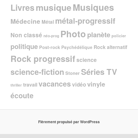
Musiques
musique
Livres
métal-progressif
Médecine
Métal
Photo
planète
Non classé
policier
néo-prog
politique
Rock alternatif
Post-rock
Psychédélique
Rock progressif
science
Séries TV
science-fiction
Stoner
vacances
vinyle
vidéo
travail
thriller
écoute
Fièrement propulsé par WordPress