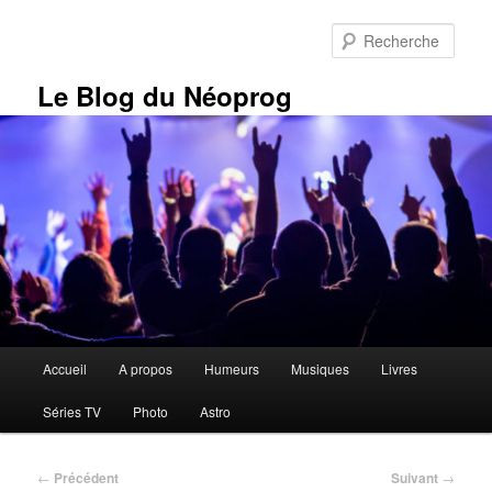
Aller
au
Rech
contenu
principal
Le Blog du Néoprog
Menu
Accueil
A propos
Humeurs
Musiques
Livres
principal
Séries TV
Photo
Astro
Navigation
←
Précédent
Suivant
→