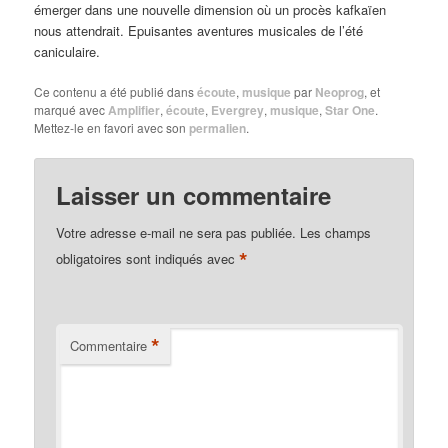
émerger dans une nouvelle dimension où un procès kafkaïen
nous attendrait. Epuisantes aventures musicales de l’été
caniculaire.
Ce contenu a été publié dans
écoute
,
musique
par
Neoprog
, et
marqué avec
Amplifier
,
écoute
,
Evergrey
,
musique
,
Star One
.
Mettez-le en favori avec son
permalien
.
Laisser un commentaire
Votre adresse e-mail ne sera pas publiée.
Les champs
*
obligatoires sont indiqués avec
*
Commentaire