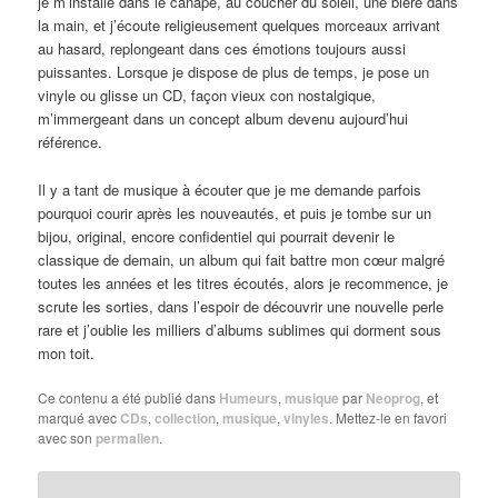
je m’installe dans le canapé, au coucher du soleil, une bière dans
la main, et j’écoute religieusement quelques morceaux arrivant
au hasard, replongeant dans ces émotions toujours aussi
puissantes. Lorsque je dispose de plus de temps, je pose un
vinyle ou glisse un CD, façon vieux con nostalgique,
m’immergeant dans un concept album devenu aujourd’hui
référence.
Il y a tant de musique à écouter que je me demande parfois
pourquoi courir après les nouveautés, et puis je tombe sur un
bijou, original, encore confidentiel qui pourrait devenir le
classique de demain, un album qui fait battre mon cœur malgré
toutes les années et les titres écoutés, alors je recommence, je
scrute les sorties, dans l’espoir de découvrir une nouvelle perle
rare et j’oublie les milliers d’albums sublimes qui dorment sous
mon toit.
Ce contenu a été publié dans
Humeurs
,
musique
par
Neoprog
, et
marqué avec
CDs
,
collection
,
musique
,
vinyles
. Mettez-le en favori
avec son
permalien
.