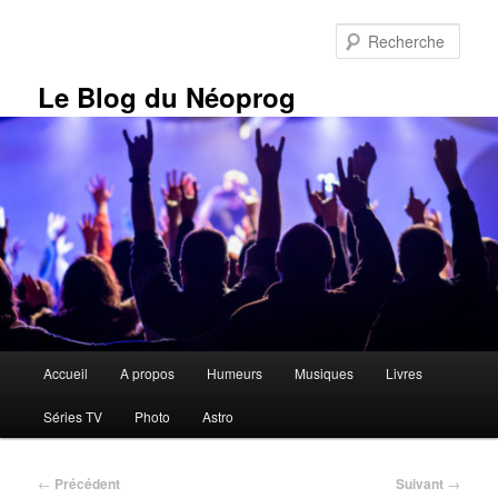
Aller
au
Rech
contenu
principal
Le Blog du Néoprog
Menu
Accueil
A propos
Humeurs
Musiques
Livres
principal
Séries TV
Photo
Astro
Navigation
←
Précédent
Suivant
→