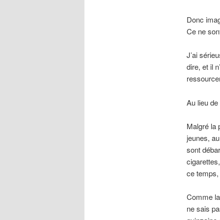
Donc imagi
Ce ne sont
J’ai série
dire, et il
ressourcer
Au lieu de 
Malgré la 
jeunes, au 
sont débar
cigarettes
ce temps, l
Comme la m
ne sais pa