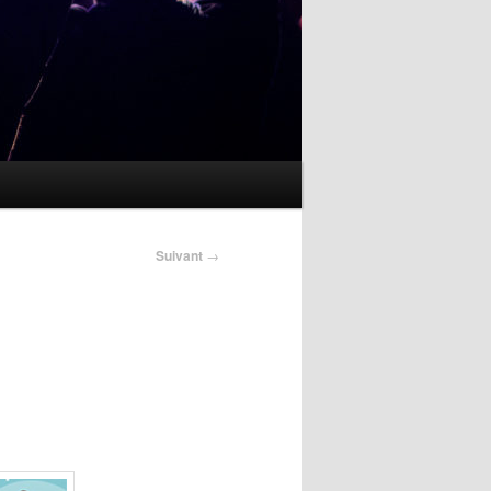
Suivant
→