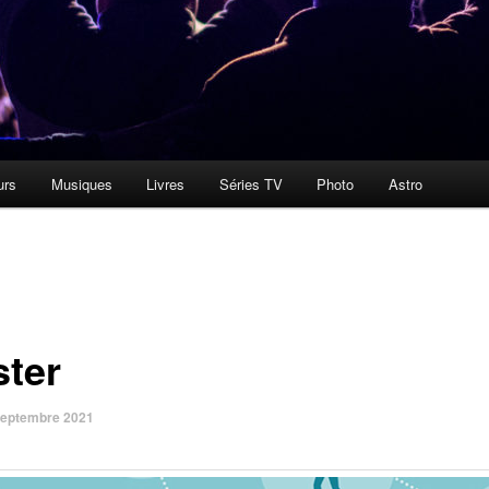
urs
Musiques
Livres
Séries TV
Photo
Astro
ster
septembre 2021