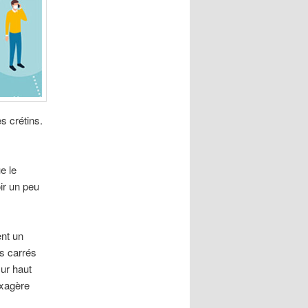
s crétins.
e le
oir un peu
ent un
es carrés
sur haut
exagère