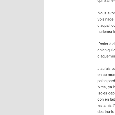
quinzaine 
Nous avon
voisinage.
claquait c
hurlements
L’enfer à 
chien qui 
claquement
J’aurais p
en ce mome
peine perd
ivres, ça 
isolés depu
con en fait
les amis ?
des trente