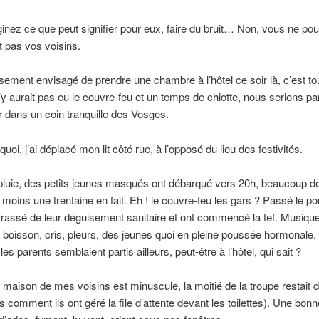
nez ce que peut signifier pour eux, faire du bruit… Non, vous ne po
 pas vos voisins.
usement envisagé de prendre une chambre à l’hôtel ce soir là, c’est to
 n’y aurait pas eu le couvre-feu et un temps de chiotte, nous serions pa
 dans un coin tranquille des Vosges.
quoi, j’ai déplacé mon lit côté rue, à l’opposé du lieu des festivités.
pluie, des petits jeunes masqués ont débarqué vers 20h, beaucoup de
moins une trentaine en fait. Eh ! le couvre-feu les gars ? Passé le port
rassé de leur déguisement sanitaire et ont commencé la tef. Musique
, boisson, cris, pleurs, des jeunes quoi en pleine poussée hormonale
es parents semblaient partis ailleurs, peut-être à l’hôtel, qui sait ?
aison de mes voisins est minuscule, la moitié de la troupe restait d
s comment ils ont géré la file d’attente devant les toilettes). Une bonn