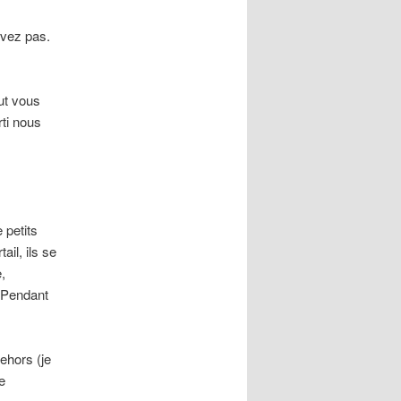
uvez pas.
ut vous
rti nous
 petits
ail, ils se
,
. Pendant
ehors (je
e