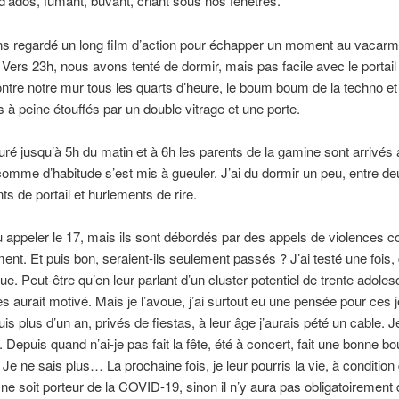
d’ados, fumant, buvant, criant sous nos fenêtres.
s regardé un long film d’action pour échapper un moment au vacarm
 Vers 23h, nous avons tenté de dormir, mais pas facile avec le portail
ontre notre mur tous les quarts d’heure, le boum boum de la techno et
 à peine étouffés par un double vitrage et une porte.
duré jusqu’à 5h du matin et à 6h les parents de la gamine sont arrivés 
comme d’habitude s’est mis à gueuler. J’ai du dormir un peu, entre de
s de portail et hurlements de rire.
u appeler le 17, mais ils sont débordés par des appels de violences c
nt. Et puis bon, seraient-ils seulement passés ? J’ai testé une fois, 
ue. Peut-être qu’en leur parlant d’un cluster potentiel de trente adole
les aurait motivé. Mais je l’avoue, j’ai surtout eu une pensée pour ces
is plus d’un an, privés de fiestas, à leur âge j’aurais pété un cable. J
. Depuis quand n’ai-je pas fait la fête, été à concert, fait une bonne b
 Je ne sais plus… La prochaine fois, je leur pourris la vie, à conditio
 ne soit porteur de la COVID-19, sinon il n’y aura pas obligatoirement