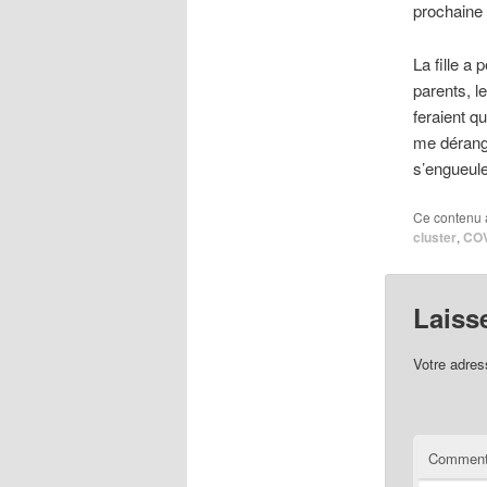
prochaine 
La fille a 
parents, le
feraient q
me dérange
s’engueul
Ce contenu 
cluster
,
COV
Laiss
Votre adres
Comment