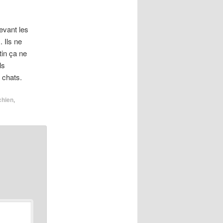
devant les
. Ils ne
tin ça ne
ls
 chats.
chien
,