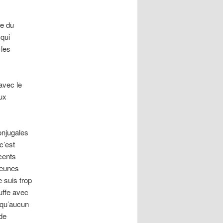
e du
 qui
 les
avec le
ux
onjugales
c’est
scents
 jeunes
e suis trop
ouffe avec
n qu’aucun
 de