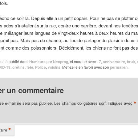
fois.
pécho ce soir là. Depuis elle a un petit copain. Pour ne pas se plotter 
s ados s’installent sur la rue, contre une barrière, devant nos fenêtres
ue mélanger leurs langues de vingt-deux heures à deux heures du ma
rait pas. Mais pas de chance, au lieu de partager du plaisir à deux, i
ent comme des poissonniers. Décidément, les chiens ne font pas des
a été publié dans
Humeurs
par
Neoprog
, et marqué avec
17
,
anniversaire
,
bruit
,
ID-19
,
crétins
,
fête
,
Police
,
voisins
. Mettez-le en favori avec son
permalien
.
er un commentaire
*
se e-mail ne sera pas publiée.
Les champs obligatoires sont indiqués avec
*
aire