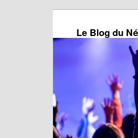
Aller
au
contenu
Le Blog du N
principal