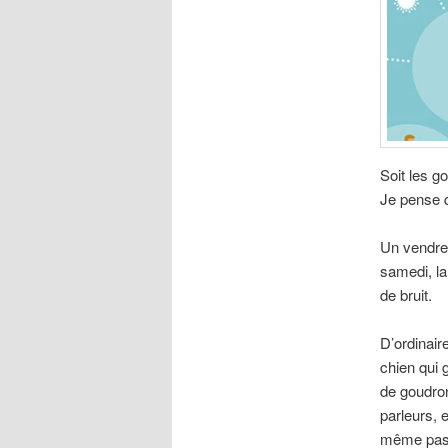
Soit les g
Je pense q
Un vendred
samedi, la 
de bruit.
D’ordinair
chien qui 
de goudron
parleurs, 
même pas