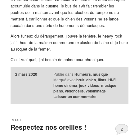
accumulée dans la cuisine, le bus de 19h fait trembler les
poutres de la maison avant que les cloches du temple ne se
mettent à carillonner et que le chien des voisins ne se lance
soudain dans une série de hurlements démoniaques.
Alors furieux du dérangement, j’ouvre la fenêtre, le heavy rock
jaillit hors de la maison comme une explosion de haine et je hurle
au roquet de la fermer.
C’est vrai quoi, j’ai besoin de calme pour chroniquer.
2 mars 2020
Publié dans
Humeurs
,
musique
Marqué avec
bruit
,
chien
,
films
,
Hi-Fi
,
home cinéma
,
jeux vidéos
,
musique
,
piano
,
violoncelle
,
voisininage
Laisser un commentaire
IMAGE
Respectez nos oreilles !
2