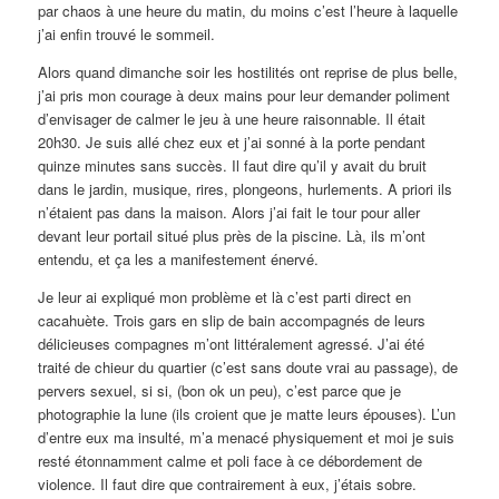
par chaos à une heure du matin, du moins c’est l’heure à laquelle
j’ai enfin trouvé le sommeil.
Alors quand dimanche soir les hostilités ont reprise de plus belle,
j’ai pris mon courage à deux mains pour leur demander poliment
d’envisager de calmer le jeu à une heure raisonnable. Il était
20h30. Je suis allé chez eux et j’ai sonné à la porte pendant
quinze minutes sans succès. Il faut dire qu’il y avait du bruit
dans le jardin, musique, rires, plongeons, hurlements. A priori ils
n’étaient pas dans la maison. Alors j’ai fait le tour pour aller
devant leur portail situé plus près de la piscine. Là, ils m’ont
entendu, et ça les a manifestement énervé.
Je leur ai expliqué mon problème et là c’est parti direct en
cacahuète. Trois gars en slip de bain accompagnés de leurs
délicieuses compagnes m’ont littéralement agressé. J’ai été
traité de chieur du quartier (c’est sans doute vrai au passage), de
pervers sexuel, si si, (bon ok un peu), c’est parce que je
photographie la lune (ils croient que je matte leurs épouses). L’un
d’entre eux ma insulté, m’a menacé physiquement et moi je suis
resté étonnamment calme et poli face à ce débordement de
violence. Il faut dire que contrairement à eux, j’étais sobre.