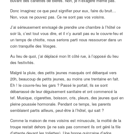
buvant des canettes de bières. Non, je n’exagère même pas.
Donc imaginez ce que peut signifier pour eux, faire du bruit…
Non, vous ne pouvez pas. Ce ne sont pas vos voisins.
J’ai sérieusement envisagé de prendre une chambre à l’hôtel ce
soir là, c’est tout vous dire, et il n’y aurait pas eu le couvre-feu et
un temps de chiotte, nous serions parti nous ressourcer dans un
coin tranquille des Vosges.
Au lieu de quoi, j’ai déplacé mon lit côté rue, à l’opposé du lieu
des festivités.
Malgré la pluie, des petits jeunes masqués ont débarqué vers
20h, beaucoup de petits jeunes, au moins une trentaine en fait.
Eh ! le couvre-feu les gars ? Passé le portail, ils se sont
débarrassé de leur déguisement sanitaire et ont commencé la
tef. Musique, cigarettes, boisson, cris, pleurs, des jeunes quoi en
pleine poussée hormonale. Pendant ce temps, les parents
semblaient partis ailleurs, peut-être à l’hôtel, qui sait ?
Comme la maison de mes voisins est minuscule, la moitié de la
troupe restait dehors (je ne sais pas comment ils ont géré la file
d’attente devant les toilettes). Une bonne quinzaine d’ados,