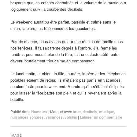
bruyants que les enfants déchaînés et le volume de la musique a
logiquement suivi la courbe des décibels.
Le week-end aurait pu être parfait, paisible et calme sans le
chien, la bière, les téléphones et les gueulantes.
Pas de chance, nous avions droit à une réunion de famille sous
nos fenêtres. Il faisait trente degrés à l’ombre. J’ai fermé les
fenêtres pour nous isoler de la fête, fait une sieste côté route
devenu brutalement très calme en comparaison.
Le lundi matin, le chien, la fille, la mère, le père et les téléphones
potables étaient de retour. Ils n’étaient pas partis en vacances,
ou alors juste pour le week-end. A croire qu’ils s’étaient éclipsés
pour laisser la fête battre son plein et qu’ils revenaient après la
bataille.
Publié dans
Humeurs
|
Marqué avec
bruit
,
décibels
,
musique
,
nuisances sonores
,
vacances
,
voisins
|
Laisser un commentaire
IMAGE