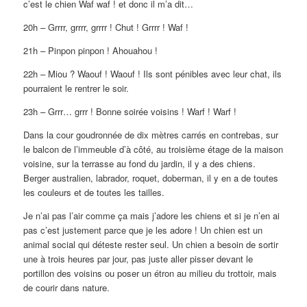
c’est le chien Waf waf ! et donc il m’a dit…
20h – Grrrr, grrrr, grrrr ! Chut ! Grrrr ! Waf !
21h – Pinpon pinpon ! Ahouahou !
22h – Miou ? Waouf ! Waouf ! Ils sont pénibles avec leur chat, ils
pourraient le rentrer le soir.
23h – Grrr… grrr ! Bonne soirée voisins ! Warf ! Warf !
Dans la cour goudronnée de dix mètres carrés en contrebas, sur
le balcon de l’immeuble d’à côté, au troisième étage de la maison
voisine, sur la terrasse au fond du jardin, il y a des chiens.
Berger australien, labrador, roquet, doberman, il y en a de toutes
les couleurs et de toutes les tailles.
Je n’ai pas l’air comme ça mais j’adore les chiens et si je n’en ai
pas c’est justement parce que je les adore ! Un chien est un
animal social qui déteste rester seul. Un chien a besoin de sortir
une à trois heures par jour, pas juste aller pisser devant le
portillon des voisins ou poser un étron au milieu du trottoir, mais
de courir dans nature.