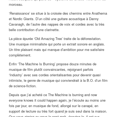
morceau.
‘Renaissance’ se situe à la croisée des chemins entre Anathema
et Nordic Giants. D’un côté une guitare acoustique à Danny
Cavanagh, de l’autre des nappes de voix et cordes avec la très
belle contribution d’une clarinette.
La pièce épurée ‘Old Amazing Tree’ traite de la déforestation.
Une musique minimaliste qui porte un extrait sonore en anglais.
Un titre plaisant mais qui manque d’ambition pour me satisfaire
complètement.
Enfin ‘The Machine Is Burning’ propose douze minutes de
musique de film plutôt convaincantes, rejoignant parfois
‘Industry’ avec ses cordes orientalisantes pour devenir quasi
intimiste, le genre de musique qui conviendrait à la B.O. d’un film
de science-fiction.
Depuis que j’ai acheté ce The Machine is burning and now
everyone knows it could happen again, je l’écoute au moins une
fois par jour, en musique de fond, allongé sur le canapé, en
support de lecture ou très fort quand je suis seul dans la maison.
Que vous aimiez ou nous le post-rock, écoutez-le, il est sur