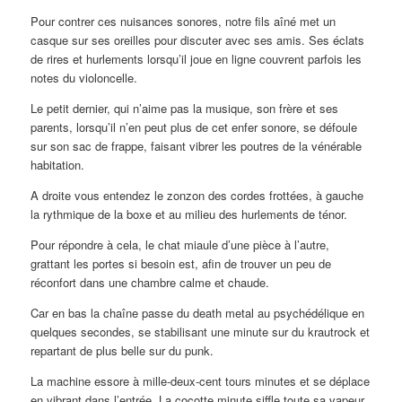
Pour contrer ces nuisances sonores, notre fils aîné met un
casque sur ses oreilles pour discuter avec ses amis. Ses éclats
de rires et hurlements lorsqu’il joue en ligne couvrent parfois les
notes du violoncelle.
Le petit dernier, qui n’aime pas la musique, son frère et ses
parents, lorsqu’il n’en peut plus de cet enfer sonore, se défoule
sur son sac de frappe, faisant vibrer les poutres de la vénérable
habitation.
A droite vous entendez le zonzon des cordes frottées, à gauche
la rythmique de la boxe et au milieu des hurlements de ténor.
Pour répondre à cela, le chat miaule d’une pièce à l’autre,
grattant les portes si besoin est, afin de trouver un peu de
réconfort dans une chambre calme et chaude.
Car en bas la chaîne passe du death metal au psychédélique en
quelques secondes, se stabilisant une minute sur du krautrock et
repartant de plus belle sur du punk.
La machine essore à mille-deux-cent tours minutes et se déplace
en vibrant dans l’entrée. La cocotte minute siffle toute sa vapeur