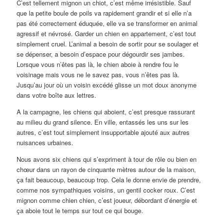
C’est tellement mignon un chiot, c’est même irrésistible. Sauf
que la petite boule de poils va rapidement grandir et si elle n’a
pas été correctement éduquée, elle va se transformer en animal
agressif et névrosé. Garder un chien en appartement, c’est tout
simplement cruel. L’animal a besoin de sortir pour se soulager et
se dépenser, a besoin d’espace pour dégourdir ses jambes.
Lorsque vous n’êtes pas là, le chien aboie à rendre fou le
voisinage mais vous ne le savez pas, vous n’êtes pas là.
Jusqu’au jour où un voisin excédé glisse un mot doux anonyme
dans votre boîte aux lettres.
A la campagne, les chiens qui aboient, c’est presque rassurant
au milieu du grand silence. En ville, entassés les uns sur les
autres, c’est tout simplement insupportable ajouté aux autres
nuisances urbaines.
Nous avons six chiens qui s’expriment à tour de rôle ou bien en
chœur dans un rayon de cinquante mètres autour de la maison,
ça fait beaucoup, beaucoup trop. Cela le donne envie de prendre,
comme nos sympathiques voisins, un gentil cocker roux. C’est
mignon comme chien chien, c’est joueur, débordant d’énergie et
ça aboie tout le temps sur tout ce qui bouge.