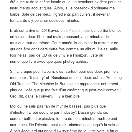
été curieux de la scène locale et j’ai un penchant évident pour les
instruments acoustiques. Alors, si le post-rock d’ordinaire me
barbe, doté de ces deux ingrédients particuliers, il devenait
tentant de s’y pencher quelques minutes.
Bruit est arrivé en 2018 avec un
EP deux titres
qui sortira bientôt
en vinyle, deux titres oui mais proposant vingt minutes de
musique tout de même. Cette année ils doublent la mise sur ce
qui doit être considéré cette fois comme un album. Hélas, mille
fois hélas, pas de CD ou de vinyle à l’horizon, juste du
numérique livré avec quelques photographies.
Si j’ai craqué pour l’album, c’est surtout pour ses deux premiers
morceaux, ‘Industry’ et ‘Renaissance’. Les deux autres, ‘Amazing
Old Tree’ et ‘The Machine Is Burning’ se rapprochent nettement
plus de l’idée que je me fais d’un cinématique post-rock convenu.
Ceci dit, dans le convenu, il y a bien pire.
Moi qui ne suis pas fan de mur de basses, pas plus que
d’électro, j’ai été scotché par ‘Industry’. Basse grondante,
cordes, batterie explosive, le titre de neuf minutes trente prend
aux tripes. De l’électro, post-rock, cinématique jusqu’à la voix de
Albert Jacquard qui parle du « système de la lutte” vers la fin du