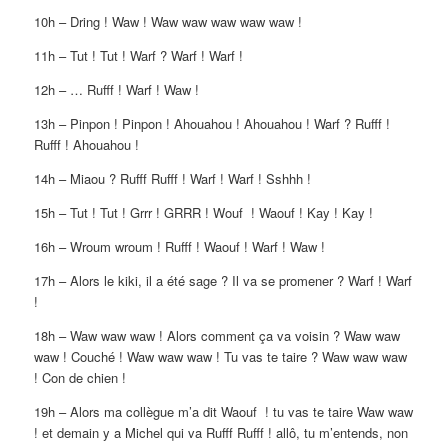
10h – Dring ! Waw ! Waw waw waw waw waw !
11h – Tut ! Tut ! Warf ? Warf ! Warf !
12h – … Rufff ! Warf ! Waw !
13h – Pinpon ! Pinpon ! Ahouahou ! Ahouahou ! Warf ? Rufff !
Rufff ! Ahouahou !
14h – Miaou ? Rufff Rufff ! Warf ! Warf ! Sshhh !
15h – Tut ! Tut ! Grrr ! GRRR ! Wouf ! Waouf ! Kay ! Kay !
16h – Wroum wroum ! Rufff ! Waouf ! Warf ! Waw !
17h – Alors le kiki, il a été sage ? Il va se promener ? Warf ! Warf
!
18h – Waw waw waw ! Alors comment ça va voisin ? Waw waw
waw ! Couché ! Waw waw waw ! Tu vas te taire ? Waw waw waw
! Con de chien !
19h – Alors ma collègue m’a dit Waouf ! tu vas te taire Waw waw
! et demain y a Michel qui va Rufff Rufff ! allô, tu m’entends, non