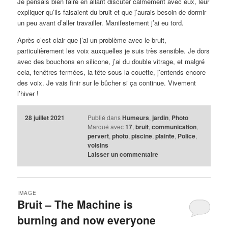
Je pensais bien faire en allant discuter calmement avec eux, leur
expliquer qu’ils faisaient du bruit et que j’aurais besoin de dormir
un peu avant d’aller travailler. Manifestement j’ai eu tord.
Après c’est clair que j’ai un problème avec le bruit,
particulièrement les voix auxquelles je suis très sensible. Je dors
avec des bouchons en silicone, j’ai du double vitrage, et malgré
cela, fenêtres fermées, la tête sous la couette, j’entends encore
des voix. Je vais finir sur le bûcher si ça continue. Vivement
l’hiver !
28 juillet 2021
Publié dans
Humeurs
,
jardin
,
Photo
Marqué avec
17
,
bruit
,
communication
,
pervert
,
photo
,
piscine
,
plainte
,
Police
,
voisins
Laisser un commentaire
IMAGE
Bruit – The Machine is
burning and now everyone