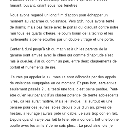
fumant, buvant, criant sous nos fenêtres.
Nous avons regardé un long film d’action pour échapper un
moment au vacarme du voisinage. Vers 23h, nous avons tenté
de dormir, mais pas facile avec le portail qui claquait contre notre
mur tous les quarts d’heure, le boum boum de la techno et les
hurlements à peine étouffés par un double vitrage et une porte.
L’enfer à duré jusqu’à 5h du matin et à 6h les parents de la
gamine sont arrivés avec le chien qui comme d’habitude s’est
mis à gueuler. J’ai du dormir un peu, entre deux claquements de
portail et hurlements de rire.
J’aurais pu appeler le 17, mais ils sont débordés par des appels
de violences conjugales en ce moment. Et puis bon, seraient-ils
seulement passés ? J’ai testé une fois, c’est peine perdue. Peut-
être qu’en leur parlant d’un cluster potentiel de trente adolescents
ivres, ça les aurait motivé. Mais je l’avoue, j’ai surtout eu une
pensée pour ces jeunes isolés depuis plus d’un an, privés de
fiestas, à leur âge j’aurais pété un cable. Je suis trop con en fait.
Depuis quand n’ai-je pas fait la fête, été à concert, fait une bonne
bouffe avec les amis ? Je ne sais plus… La prochaine fois, je