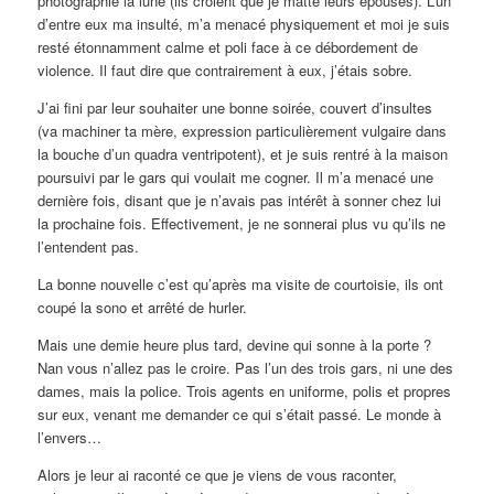
photographie la lune (ils croient que je matte leurs épouses). L’un
d’entre eux ma insulté, m’a menacé physiquement et moi je suis
resté étonnamment calme et poli face à ce débordement de
violence. Il faut dire que contrairement à eux, j’étais sobre.
J’ai fini par leur souhaiter une bonne soirée, couvert d’insultes
(va machiner ta mère, expression particulièrement vulgaire dans
la bouche d’un quadra ventripotent), et je suis rentré à la maison
poursuivi par le gars qui voulait me cogner. Il m’a menacé une
dernière fois, disant que je n’avais pas intérêt à sonner chez lui
la prochaine fois. Effectivement, je ne sonnerai plus vu qu’ils ne
l’entendent pas.
La bonne nouvelle c’est qu’après ma visite de courtoisie, ils ont
coupé la sono et arrêté de hurler.
Mais une demie heure plus tard, devine qui sonne à la porte ?
Nan vous n’allez pas le croire. Pas l’un des trois gars, ni une des
dames, mais la police. Trois agents en uniforme, polis et propres
sur eux, venant me demander ce qui s’était passé. Le monde à
l’envers…
Alors je leur ai raconté ce que je viens de vous raconter,