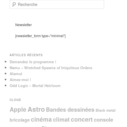
R
e
c
h
e
Newsletter
r
c
[newsletter_form type="minimal"]
h
e
ARTICLES RÉCENTS
Demandez le programme !
Namu – Wretched Spawns of Iniquitous Orders
Alamut
Aimez-moi !
Odd Logic – Mortal Heirloom
CLOUD
Astro
Apple
Bandes dessinées
Black metal
cinéma
concert
climat
console
bricolage