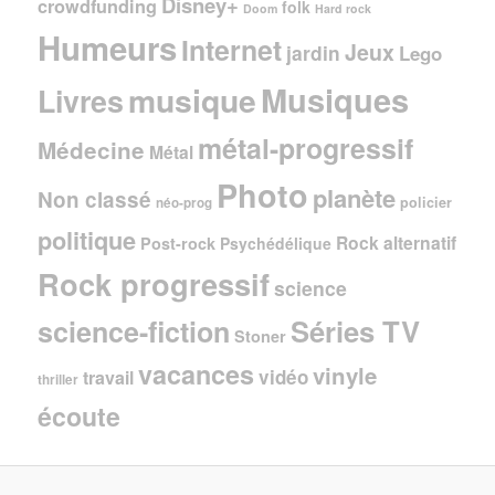
Disney+
crowdfunding
folk
Doom
Hard rock
Humeurs
Internet
Jeux
jardin
Lego
Musiques
musique
Livres
métal-progressif
Médecine
Métal
Photo
planète
Non classé
policier
néo-prog
politique
Rock alternatif
Post-rock
Psychédélique
Rock progressif
science
Séries TV
science-fiction
Stoner
vacances
vinyle
vidéo
travail
thriller
écoute