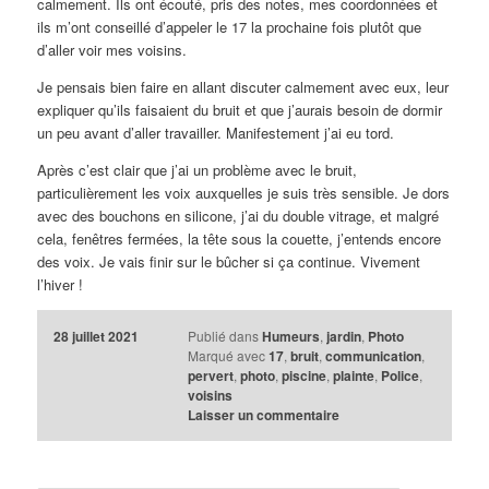
calmement. Ils ont écouté, pris des notes, mes coordonnées et
ils m’ont conseillé d’appeler le 17 la prochaine fois plutôt que
d’aller voir mes voisins.
Je pensais bien faire en allant discuter calmement avec eux, leur
expliquer qu’ils faisaient du bruit et que j’aurais besoin de dormir
un peu avant d’aller travailler. Manifestement j’ai eu tord.
Après c’est clair que j’ai un problème avec le bruit,
particulièrement les voix auxquelles je suis très sensible. Je dors
avec des bouchons en silicone, j’ai du double vitrage, et malgré
cela, fenêtres fermées, la tête sous la couette, j’entends encore
des voix. Je vais finir sur le bûcher si ça continue. Vivement
l’hiver !
28 juillet 2021
Publié dans
Humeurs
,
jardin
,
Photo
Marqué avec
17
,
bruit
,
communication
,
pervert
,
photo
,
piscine
,
plainte
,
Police
,
voisins
Laisser un commentaire