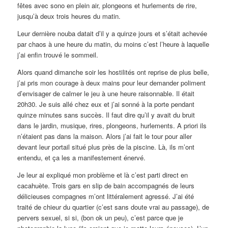
fêtes avec sono en plein air, plongeons et hurlements de rire,
jusqu’à deux trois heures du matin.
Leur dernière nouba datait d’il y a quinze jours et s’était achevée
par chaos à une heure du matin, du moins c’est l’heure à laquelle
j’ai enfin trouvé le sommeil.
Alors quand dimanche soir les hostilités ont reprise de plus belle,
j’ai pris mon courage à deux mains pour leur demander poliment
d’envisager de calmer le jeu à une heure raisonnable. Il était
20h30. Je suis allé chez eux et j’ai sonné à la porte pendant
quinze minutes sans succès. Il faut dire qu’il y avait du bruit
dans le jardin, musique, rires, plongeons, hurlements. A priori ils
n’étaient pas dans la maison. Alors j’ai fait le tour pour aller
devant leur portail situé plus près de la piscine. Là, ils m’ont
entendu, et ça les a manifestement énervé.
Je leur ai expliqué mon problème et là c’est parti direct en
cacahuète. Trois gars en slip de bain accompagnés de leurs
délicieuses compagnes m’ont littéralement agressé. J’ai été
traité de chieur du quartier (c’est sans doute vrai au passage), de
pervers sexuel, si si, (bon ok un peu), c’est parce que je