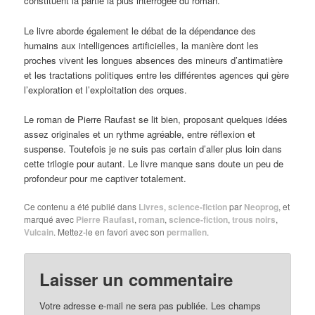
constituent la partie la plus interrogée du roman.
Le livre aborde également le débat de la dépendance des
humains aux intelligences artificielles, la manière dont les
proches vivent les longues absences des mineurs d’antimatière
et les tractations politiques entre les différentes agences qui gère
l’exploration et l’exploitation des orques.
Le roman de Pierre Raufast se lit bien, proposant quelques idées
assez originales et un rythme agréable, entre réflexion et
suspense. Toutefois je ne suis pas certain d’aller plus loin dans
cette trilogie pour autant. Le livre manque sans doute un peu de
profondeur pour me captiver totalement.
Ce contenu a été publié dans
Livres
,
science-fiction
par
Neoprog
, et
marqué avec
Pierre Raufast
,
roman
,
science-fiction
,
trous noirs
,
Vulcain
. Mettez-le en favori avec son
permalien
.
Laisser un commentaire
Votre adresse e-mail ne sera pas publiée.
Les champs