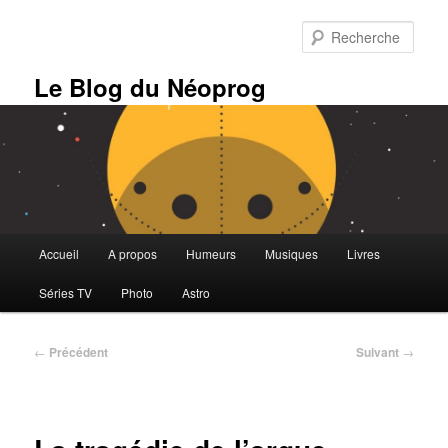
Aller
au
Rech
contenu
principal
Le Blog du Néoprog
Menu
Accueil
A propos
Humeurs
Musiques
Livres
principal
Séries TV
Photo
Astro
Navigation
←
Précédent
Suivant
→
des
articles