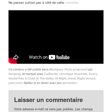
Ne passez surtout pas à côté de cette
merveille
.
Ce contenu a été publié dans
Musiques
,
Rock progressif
par
Neoprog
, et marqué avec
Californie
,
chronique musicale
,
Every
Sound Has A Color In The Valley Of Night
,
metal
,
Night Verses
,
post-rock
. Mettez-le en favori avec son
permalien
.
Laisser un commentaire
Votre adresse e-mail ne sera pas publiée.
Les champs