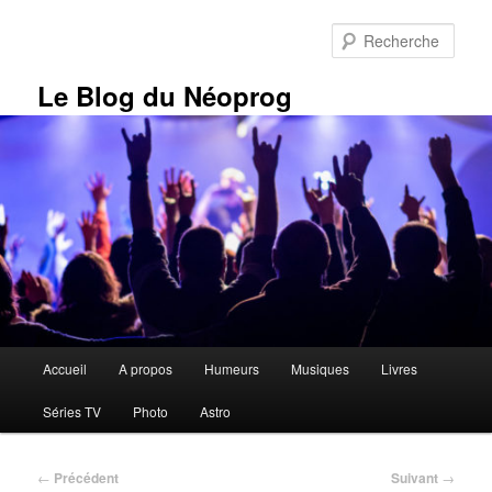
Aller
au
Rech
contenu
principal
Le Blog du Néoprog
Menu
Accueil
A propos
Humeurs
Musiques
Livres
principal
Séries TV
Photo
Astro
Navigation
←
Précédent
Suivant
→