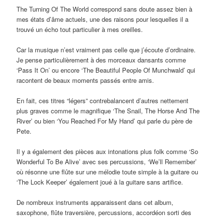
The Turning Of The World correspond sans doute assez bien à
mes états d’âme actuels, une des raisons pour lesquelles il a
trouvé un écho tout particulier à mes oreilles.
Car la musique n’est vraiment pas celle que j’écoute d’ordinaire.
Je pense particulièrement à des morceaux dansants comme
‘Pass It On’ ou encore ‘The Beautiful People Of Munchwald’ qui
racontent de beaux moments passés entre amis.
En fait, ces titres “légers” contrebalancent d’autres nettement
plus graves comme le magnifique ‘The Snail, The Horse And The
River’ ou bien ‘You Reached For My Hand’ qui parle du père de
Pete.
Il y a également des pièces aux intonations plus folk comme ‘So
Wonderful To Be Alive’ avec ses percussions, ‘We’ll Remember’
où résonne une flûte sur une mélodie toute simple à la guitare ou
‘The Lock Keeper’ également joué à la guitare sans artifice.
De nombreux instruments apparaissent dans cet album,
saxophone, flûte traversière, percussions, accordéon sorti des