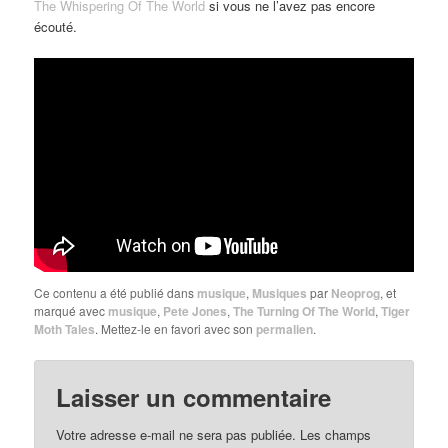
The Whispering Of The World
si vous ne l’avez pas encore
écouté.
Ce contenu a été publié dans
musique
,
Musiques
par
Neoprog
, et
marqué avec
musique
,
Pete Jones
,
The Turning Of The World
,
Tiger
Moth Tales
. Mettez-le en favori avec son
permalien
.
Laisser un commentaire
Votre adresse e-mail ne sera pas publiée.
Les champs