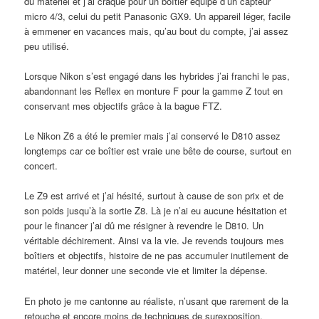
du matériel et j’ai craqué pour un boîtier équipé d’un capteur
micro 4/3, celui du petit Panasonic GX9. Un appareil léger, facile
à emmener en vacances mais, qu’au bout du compte, j’ai assez
peu utilisé.
Lorsque Nikon s’est engagé dans les hybrides j’ai franchi le pas,
abandonnant les Reflex en monture F pour la gamme Z tout en
conservant mes objectifs grâce à la bague FTZ.
Le Nikon Z6 a été le premier mais j’ai conservé le D810 assez
longtemps car ce boîtier est vraie une bête de course, surtout en
concert.
Le Z9 est arrivé et j’ai hésité, surtout à cause de son prix et de
son poids jusqu’à la sortie Z8. Là je n’ai eu aucune hésitation et
pour le financer j’ai dû me résigner à revendre le D810. Un
véritable déchirement. Ainsi va la vie. Je revends toujours mes
boîtiers et objectifs, histoire de ne pas accumuler inutilement de
matériel, leur donner une seconde vie et limiter la dépense.
En photo je me cantonne au réaliste, n’usant que rarement de la
retouche et encore moins de techniques de surexposition,