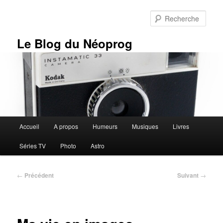
Aller
au
Rech
contenu
principal
Le Blog du Néoprog
Menu
Accueil
A propos
Humeurs
Musiques
Livres
principal
Séries TV
Photo
Astro
Navigation
←
Précédent
Suivant
→
des
articles