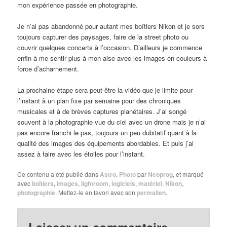
mon expérience passée en photographie.
Je n’ai pas abandonné pour autant mes boîtiers Nikon et je sors
toujours capturer des paysages, faire de la street photo ou
couvrir quelques concerts à l’occasion. D’ailleurs je commence
enfin à me sentir plus à mon aise avec les images en couleurs à
force d’acharnement.
La prochaine étape sera peut-être la vidéo que je limite pour
l’instant à un plan fixe par semaine pour des chroniques
musicales et à de brèves captures planétaires. J’ai songé
souvent à la photographie vue du ciel avec un drone mais je n’ai
pas encore franchi le pas, toujours un peu dubitatif quant à la
qualité des images des équipements abordables. Et puis j’ai
assez à faire avec les étoiles pour l’instant.
Ce contenu a été publié dans
Astro
,
Photo
par
Neoprog
, et marqué
avec
boîtiers
,
images
,
lightroom
,
logiciels
,
matériel
,
Nikon
,
photographie
. Mettez-le en favori avec son
permalien
.
Laisser un commentaire