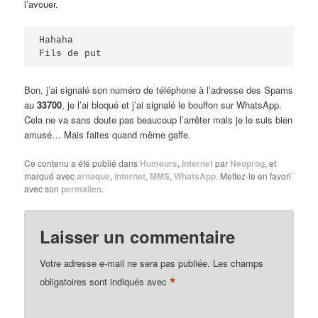
l’avouer.
Hahaha 
Fils de put
Bon, j’ai signalé son numéro de téléphone à l’adresse des Spams
au
33700
, je l’ai bloqué et j’ai signalé le bouffon sur WhatsApp.
Cela ne va sans doute pas beaucoup l’arrêter mais je le suis bien
amusé… Mais faites quand même gaffe.
Ce contenu a été publié dans
Humeurs
,
Internet
par
Neoprog
, et
marqué avec
arnaque
,
internet
,
MMS
,
WhatsApp
. Mettez-le en favori
avec son
permalien
.
Laisser un commentaire
Votre adresse e-mail ne sera pas publiée.
Les champs
*
obligatoires sont indiqués avec