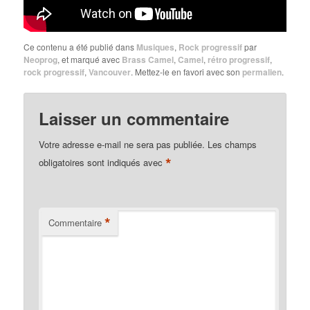
Ce contenu a été publié dans
Musiques
,
Rock progressif
par
Neoprog
, et marqué avec
Brass Camel
,
Camel
,
rétro progressif
,
rock progressif
,
Vancouver
. Mettez-le en favori avec son
permalien
.
Laisser un commentaire
Votre adresse e-mail ne sera pas publiée.
Les champs
*
obligatoires sont indiqués avec
*
Commentaire