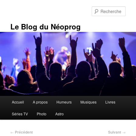
Aller
au
Rech
contenu
principal
Le Blog du Néoprog
Menu
Accueil
A propos
Humeurs
Musiques
Livres
principal
Séries TV
Photo
Astro
Navigation
←
Précédent
Suivant
→