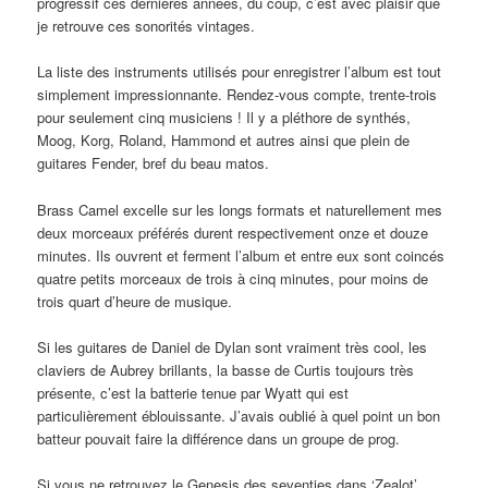
progressif ces dernières années, du coup, c’est avec plaisir que
je retrouve ces sonorités vintages.
La liste des instruments utilisés pour enregistrer l’album est tout
simplement impressionnante. Rendez-vous compte, trente-trois
pour seulement cinq musiciens ! Il y a pléthore de synthés,
Moog, Korg, Roland, Hammond et autres ainsi que plein de
guitares Fender, bref du beau matos.
Brass Camel excelle sur les longs formats et naturellement mes
deux morceaux préférés durent respectivement onze et douze
minutes. Ils ouvrent et ferment l’album et entre eux sont coincés
quatre petits morceaux de trois à cinq minutes, pour moins de
trois quart d’heure de musique.
Si les guitares de Daniel de Dylan sont vraiment très cool, les
claviers de Aubrey brillants, la basse de Curtis toujours très
présente, c’est la batterie tenue par Wyatt qui est
particulièrement éblouissante. J’avais oublié à quel point un bon
batteur pouvait faire la différence dans un groupe de prog.
Si vous ne retrouvez le Genesis des seventies dans ‘Zealot’,