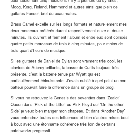
pour seulement cinq musiciens ! Il y a pléthore de synthés,
Moog, Korg, Roland, Hammond et autres ainsi que plein de
guitares Fender, bref du beau matos.
Brass Camel excelle sur les longs formats et naturellement mes
deux morceaux préférés durent respectivement onze et douze
minutes. Ils ouvrent et ferment l’album et entre eux sont coincés
quatre petits morceaux de trois à cinq minutes, pour moins de
trois quart d’heure de musique.
Si les guitares de Daniel de Dylan sont vraiment très cool, les
claviers de Aubrey brillants, la basse de Curtis toujours très
présente, c’est la batterie tenue par Wyatt qui est
particulièrement éblouissante. J’avais oublié à quel point un bon
batteur pouvait faire la différence dans un groupe de prog.
Si vous ne retrouvez le Genesis des seventies dans ‘Zealot’,
Queen dans ‘Pick of the Litter’ ou Pink Floyd sur ‘On the other
Side’ je veux bien manger mon chapeau. Et dans ‘Another Day’
vous entendrez toutes ces influences et bien d’autres mises bout
à bout avec une étonnante cohérence très loin de certains
patchworks progressif.