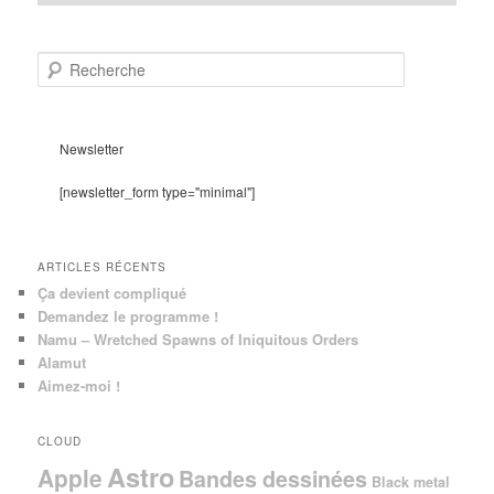
R
e
c
h
e
Newsletter
r
c
[newsletter_form type="minimal"]
h
e
ARTICLES RÉCENTS
Ça devient compliqué
Demandez le programme !
Namu – Wretched Spawns of Iniquitous Orders
Alamut
Aimez-moi !
CLOUD
Astro
Apple
Bandes dessinées
Black metal