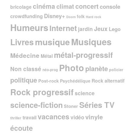
cinéma
concert
climat
console
bricolage
Disney+
crowdfunding
folk
Doom
Hard rock
Humeurs
Internet
Jeux
jardin
Lego
Musiques
musique
Livres
métal-progressif
Médecine
Métal
Photo
planète
Non classé
policier
néo-prog
politique
Rock alternatif
Post-rock
Psychédélique
Rock progressif
science
Séries TV
science-fiction
Stoner
vacances
vinyle
vidéo
travail
thriller
écoute