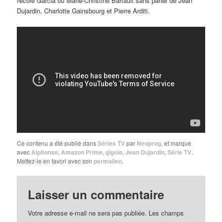
Nicole Garcia ou Marie-Christine Barrault sans parler de Jean
Dujardin, Charlotte Gainsbourg et Pierre Arditi.
Ce contenu a été publié dans
Séries TV
par
Neoprog
, et marqué
avec
Alphonse
,
Amazon Prime
,
gigolo
,
Jean Dujardin
,
Série TV
.
Mettez-le en favori avec son
permalien
.
Laisser un commentaire
Votre adresse e-mail ne sera pas publiée.
Les champs