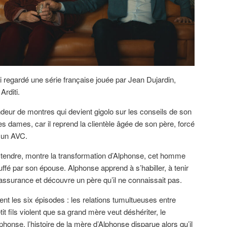
i regardé une série française jouée par Jean Dujardin,
Arditi.
ndeur de montres qui devient gigolo sur les conseils de son
les dames, car il reprend la clientèle âgée de son père, forcé
à un AVC.
 tendre, montre la transformation d’Alphonse, cet homme
ouffé par son épouse. Alphonse apprend à s’habiller, à tenir
 l’assurance et découvre un père qu’il ne connaissait pas.
fent les six épisodes : les relations tumultueuses entre
t fils violent que sa grand mère veut déshériter, le
honse, l’histoire de la mère d’Alphonse disparue alors qu’il