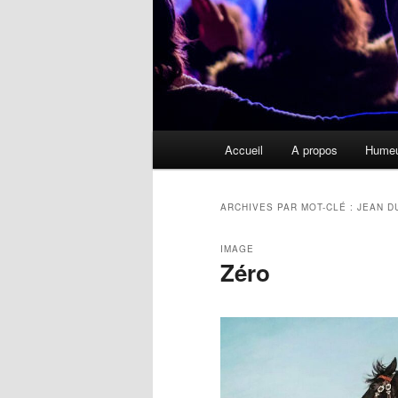
Menu
Accueil
A propos
Hume
principal
ARCHIVES PAR MOT-CLÉ :
JEAN D
IMAGE
Zéro