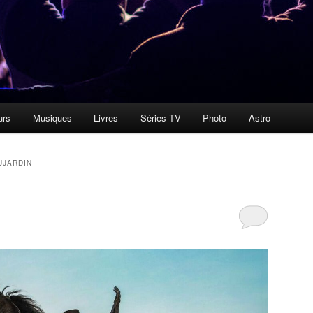
urs
Musiques
Livres
Séries TV
Photo
Astro
UJARDIN