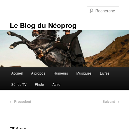
Aller
au
Rech
contenu
principal
Le Blog du Néoprog
Menu
Accueil
A propos
Humeurs
Musiques
Livres
principal
Séries TV
Photo
Astro
Navigation
←
Précédent
Suivant
→
des
articles