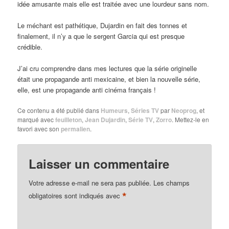
idée amusante mais elle est traitée avec une lourdeur sans nom.
Le méchant est pathétique, Dujardin en fait des tonnes et
finalement, il n’y a que le sergent Garcia qui est presque
crédible.
J’ai cru comprendre dans mes lectures que la série originelle
était une propagande anti mexicaine, et bien la nouvelle série,
elle, est une propagande anti cinéma français !
Ce contenu a été publié dans
Humeurs
,
Séries TV
par
Neoprog
, et
marqué avec
feuilleton
,
Jean Dujardin
,
Série TV
,
Zorro
. Mettez-le en
favori avec son
permalien
.
Laisser un commentaire
Votre adresse e-mail ne sera pas publiée.
Les champs
*
obligatoires sont indiqués avec