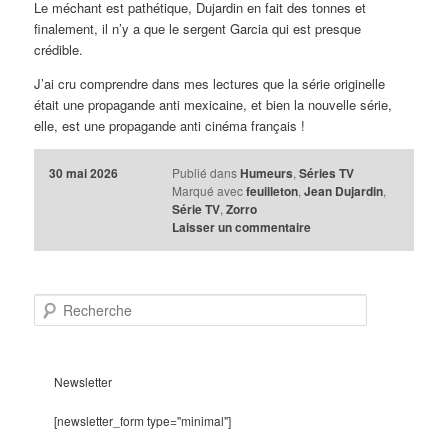
Le méchant est pathétique, Dujardin en fait des tonnes et
finalement, il n’y a que le sergent Garcia qui est presque
crédible.
J’ai cru comprendre dans mes lectures que la série originelle
était une propagande anti mexicaine, et bien la nouvelle série,
elle, est une propagande anti cinéma français !
30 mai 2026
Publié dans
Humeurs
,
Séries TV
Marqué avec
feuilleton
,
Jean Dujardin
,
Série TV
,
Zorro
Laisser un commentaire
R
e
c
h
e
Newsletter
r
c
[newsletter_form type="minimal"]
h