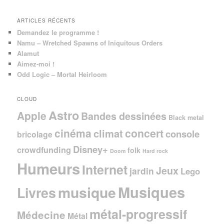
e
ARTICLES RÉCENTS
Demandez le programme !
Namu – Wretched Spawns of Iniquitous Orders
Alamut
Aimez-moi !
Odd Logic – Mortal Heirloom
CLOUD
Astro
Apple
Bandes dessinées
Black metal
cinéma
concert
climat
console
bricolage
Disney+
crowdfunding
folk
Doom
Hard rock
Humeurs
Internet
Jeux
jardin
Lego
Musiques
musique
Livres
métal-progressif
Médecine
Métal