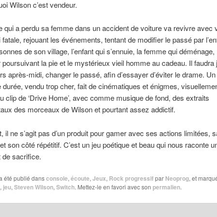
i Wilson c’est vendeur.
qui a perdu sa femme dans un accident de voiture va revivre avec 
 fatale, rejouant les événements, tentant de modifier le passé par l’e
sonnes de son village, l’enfant qui s’ennuie, la femme qui déménage, 
poursuivant la pie et le mystérieux vieil homme au cadeau. Il faudra 
urs après-midi, changer le passé, afin d’essayer d’éviter le drame. Un
e durée, vendu trop cher, fait de cinématiques et énigmes, visuelleme
u clip de ‘Drive Home’, avec comme musique de fond, des extraits
aux des morceaux de Wilson et pourtant assez addictif.
, il ne s’agit pas d’un produit pour gamer avec ses actions limitées, 
 et son côté répétitif. C’est un jeu poétique et beau qui nous raconte un
 de sacrifice.
a été publié dans
console
,
écoute
,
Jeux
,
Rock progressif
par
Neoprog
, et marqu
,
jeu
,
Steven Wilson
,
Switch
. Mettez-le en favori avec son
permalien
.