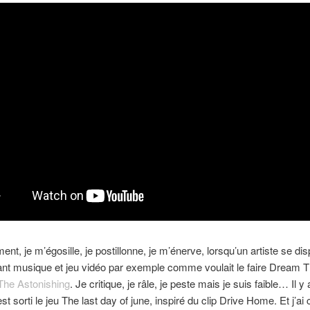
ent, je m’égosille, je postillonne, je m’énerve, lorsqu’un artiste se di
nt musique et jeu vidéo par exemple comme voulait le faire Dream T
The Astonishing
. Je critique, je râle, je peste mais je suis faible… Il y
st sorti le jeu The last day of june, inspiré du clip Drive Home. Et j’ai