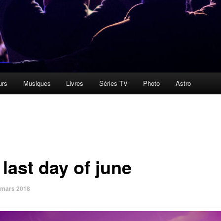
urs
Musiques
Livres
Séries TV
Photo
Astro
last day of june
 mars 2018