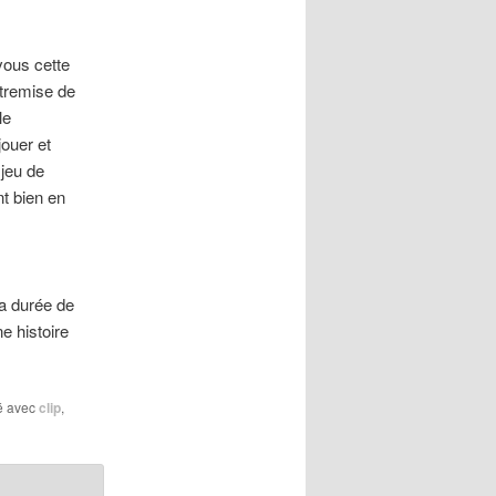
vous cette
ntremise de
le
jouer et
 jeu de
nt bien en
sa durée de
e histoire
é avec
clip
,