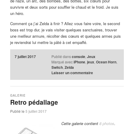
de naze, un arc, des bombes, des bottes, six cœurs pour
survivre et deux sorts pour souffler le chaud et le froid. Je suis
un héro.
Comment ça j’ai Zelda à finir ? Allez vous faire voire, le second
boss est trop dur, je vais visiter quelques sanctuaires, trouver
une meilleur armure, récolter des cœurs et quelques armes puis
je reviendrai lui mettre la pâté à cet empaffé.
7 juillet 2017
Publié dans
console
,
Jeux
Marqué avec
iPhone
,
jeux
,
Ocean Horn
,
Switch
,
Zelda
Laisser un commentaire
GALERIE
Retro pédallage
Publié le
5 juillet 2017
Cette galerie contient
8 photos
.