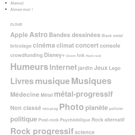
Alamut
Aimez-moi !
CLOUD
Astro
Apple
Bandes dessinées
Black metal
cinéma
concert
climat
console
bricolage
Disney+
crowdfunding
folk
Doom
Hard rock
Humeurs
Internet
Jeux
jardin
Lego
Musiques
musique
Livres
métal-progressif
Médecine
Métal
Photo
planète
Non classé
policier
néo-prog
politique
Rock alternatif
Post-rock
Psychédélique
Rock progressif
science