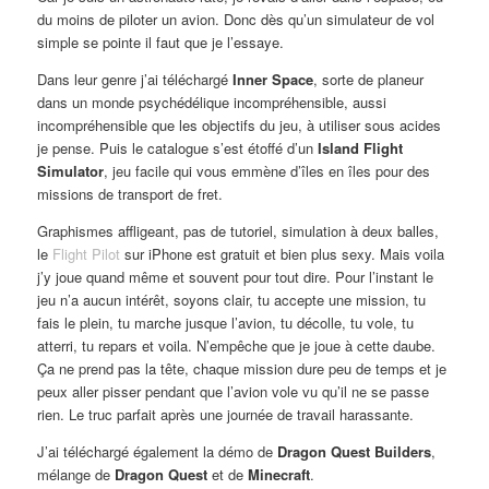
du moins de piloter un avion. Donc dès qu’un simulateur de vol
simple se pointe il faut que je l’essaye.
Dans leur genre j’ai téléchargé
Inner Space
, sorte de planeur
dans un monde psychédélique incompréhensible, aussi
incompréhensible que les objectifs du jeu, à utiliser sous acides
je pense. Puis le catalogue s’est étoffé d’un
Island Flight
Simulator
, jeu facile qui vous emmène d’îles en îles pour des
missions de transport de fret.
Graphismes affligeant, pas de tutoriel, simulation à deux balles,
le
Flight Pilot
sur iPhone est gratuit et bien plus sexy. Mais voila
j’y joue quand même et souvent pour tout dire. Pour l’instant le
jeu n’a aucun intérêt, soyons clair, tu accepte une mission, tu
fais le plein, tu marche jusque l’avion, tu décolle, tu vole, tu
atterri, tu repars et voila. N’empêche que je joue à cette daube.
Ça ne prend pas la tête, chaque mission dure peu de temps et je
peux aller pisser pendant que l’avion vole vu qu’il ne se passe
rien. Le truc parfait après une journée de travail harassante.
J’ai téléchargé également la démo de
Dragon Quest Builders
,
mélange de
Dragon Quest
et de
Minecraft
.