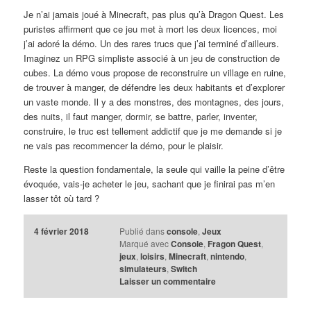
Je n’ai jamais joué à Minecraft, pas plus qu’à Dragon Quest. Les
puristes affirment que ce jeu met à mort les deux licences, moi
j’ai adoré la démo. Un des rares trucs que j’ai terminé d’ailleurs.
Imaginez un RPG simpliste associé à un jeu de construction de
cubes. La démo vous propose de reconstruire un village en ruine,
de trouver à manger, de défendre les deux habitants et d’explorer
un vaste monde. Il y a des monstres, des montagnes, des jours,
des nuits, il faut manger, dormir, se battre, parler, inventer,
construire, le truc est tellement addictif que je me demande si je
ne vais pas recommencer la démo, pour le plaisir.
Reste la question fondamentale, la seule qui vaille la peine d’être
évoquée, vais-je acheter le jeu, sachant que je finirai pas m’en
lasser tôt où tard ?
4 février 2018
Publié dans
console
,
Jeux
Marqué avec
Console
,
Fragon Quest
,
jeux
,
loisirs
,
Minecraft
,
nintendo
,
simulateurs
,
Switch
Laisser un commentaire