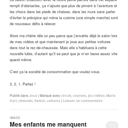
rempli d’obstacles, ça n’ajoute que plus de piment à l’aventure et
les chocs dans les pieds de chaises, dans les murs sans parler
d’éviter le précipice qui mène la cuisine (une simple marche) sont
de nouveaux défis à relever.
Alors ma chérie râle un peu parce que j’envahis déjà le salon lors
de mes vidéos et que maintenant je joue aux petites voitures
dans tout le rez-de-chaussée. Mais elle s’habituera à cette
nouvelle lubie, d’autant qu’il se peut que je m’en lasse assez vite
quand même.
C’est ça la société de consommation que voulez-vous.
3, 2, 1. Partez !
Publié dans
Jeux
|
Marqué avec
circuit
,
courses
,
jeu vidéeo
,
Mario
Kart
,
nintendo
,
Switch
,
voitures
|
Laisser un commentaire
IMAGE
Mes enfants me manquent