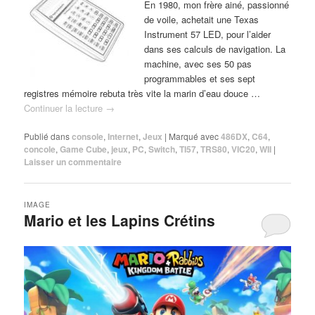
En 1980, mon frère ainé, passionné
de voile, achetait une Texas
Instrument 57 LED, pour l’aider
dans ses calculs de navigation. La
machine, avec ses 50 pas
programmables et ses sept
registres mémoire rebuta très vite la marin d’eau douce …
Continuer la lecture
→
Publié dans
console
,
Internet
,
Jeux
|
Marqué avec
486DX
,
C64
,
concole
,
Game Cube
,
jeux
,
PC
,
Switch
,
TI57
,
TRS80
,
VIC20
,
WII
|
Laisser un commentaire
IMAGE
Mario et les Lapins Crétins