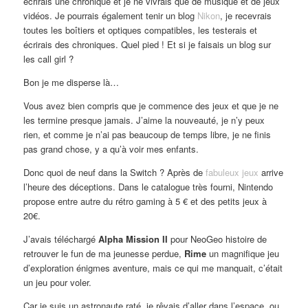
écrirais une chronique et je ne vivrais que de musique et de jeux
vidéos. Je pourrais également tenir un blog
Nikon
, je recevrais
toutes les boîtiers et optiques compatibles, les testerais et
écrirais des chroniques. Quel pied ! Et si je faisais un blog sur
les call girl ?
Bon je me disperse là…
Vous avez bien compris que je commence des jeux et que je ne
les termine presque jamais. J’aime la nouveauté, je n’y peux
rien, et comme je n’ai pas beaucoup de temps libre, je ne finis
pas grand chose, y a qu’à voir mes enfants.
Donc quoi de neuf dans la Switch ? Après de
fabuleux jeux
arrive
l’heure des déceptions. Dans le catalogue très fourni, Nintendo
propose entre autre du rétro gaming à 5 € et des petits jeux à
20€.
J’avais téléchargé
Alpha Mission II
pour NeoGeo histoire de
retrouver le fun de ma jeunesse perdue,
Rime
un magnifique jeu
d’exploration énigmes aventure, mais ce qui me manquait, c’était
un jeu pour voler.
Car je suis un astronaute raté, je rêvais d’aller dans l’espace, ou