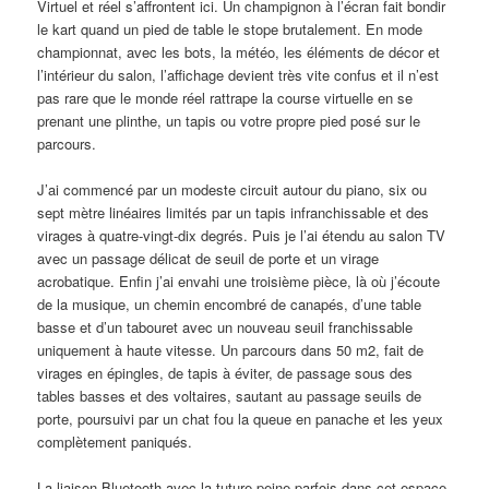
Virtuel et réel s’affrontent ici. Un champignon à l’écran fait bondir
le kart quand un pied de table le stope brutalement. En mode
championnat, avec les bots, la météo, les éléments de décor et
l’intérieur du salon, l’affichage devient très vite confus et il n’est
pas rare que le monde réel rattrape la course virtuelle en se
prenant une plinthe, un tapis ou votre propre pied posé sur le
parcours.
J’ai commencé par un modeste circuit autour du piano, six ou
sept mètre linéaires limités par un tapis infranchissable et des
virages à quatre-vingt-dix degrés. Puis je l’ai étendu au salon TV
avec un passage délicat de seuil de porte et un virage
acrobatique. Enfin j’ai envahi une troisième pièce, là où j’écoute
de la musique, un chemin encombré de canapés, d’une table
basse et d’un tabouret avec un nouveau seuil franchissable
uniquement à haute vitesse. Un parcours dans 50 m2, fait de
virages en épingles, de tapis à éviter, de passage sous des
tables basses et des voltaires, sautant au passage seuils de
porte, poursuivi par un chat fou la queue en panache et les yeux
complètement paniqués.
La liaison Bluetooth avec la tuture peine parfois dans cet espace