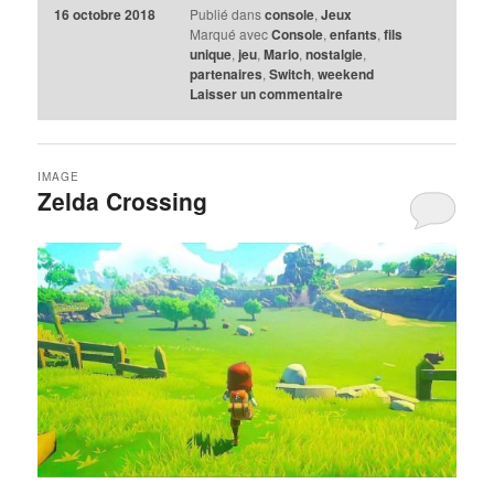
16 octobre 2018
Publié dans
console
,
Jeux
Marqué avec
Console
,
enfants
,
fils
unique
,
jeu
,
Mario
,
nostalgie
,
partenaires
,
Switch
,
weekend
Laisser un commentaire
IMAGE
Zelda Crossing