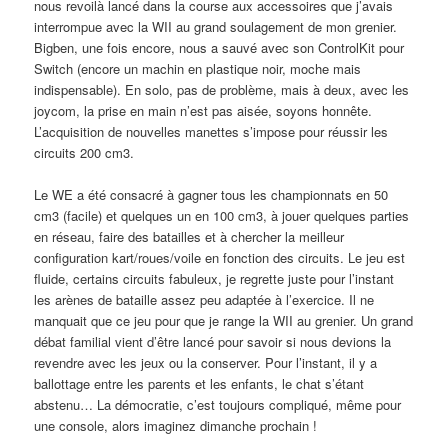
nous revoilà lancé dans la course aux accessoires que j’avais
interrompue avec la WII au grand soulagement de mon grenier.
Bigben, une fois encore, nous a sauvé avec son ControlKit pour
Switch (encore un machin en plastique noir, moche mais
indispensable). En solo, pas de problème, mais à deux, avec les
joycom, la prise en main n’est pas aisée, soyons honnête.
L’acquisition de nouvelles manettes s’impose pour réussir les
circuits 200 cm3.
Le WE a été consacré à gagner tous les championnats en 50
cm3 (facile) et quelques un en 100 cm3, à jouer quelques parties
en réseau, faire des batailles et à chercher la meilleur
configuration kart/roues/voile en fonction des circuits. Le jeu est
fluide, certains circuits fabuleux, je regrette juste pour l’instant
les arènes de bataille assez peu adaptée à l’exercice. Il ne
manquait que ce jeu pour que je range la WII au grenier. Un grand
débat familial vient d’être lancé pour savoir si nous devions la
revendre avec les jeux ou la conserver. Pour l’instant, il y a
ballottage entre les parents et les enfants, le chat s’étant
abstenu… La démocratie, c’est toujours compliqué, même pour
une console, alors imaginez dimanche prochain !