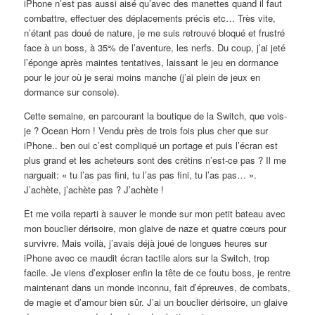
iPhone n’est pas aussi aisé qu’avec des manettes quand il faut
combattre, effectuer des déplacements précis etc… Très vite,
n’étant pas doué de nature, je me suis retrouvé bloqué et frustré
face à un boss, à 35% de l’aventure, les nerfs. Du coup, j’ai jeté
l’éponge après maintes tentatives, laissant le jeu en dormance
pour le jour où je serai moins manche (j’ai plein de jeux en
dormance sur console).
Cette semaine, en parcourant la boutique de la Switch, que vois-
je ? Ocean Horn ! Vendu près de trois fois plus cher que sur
iPhone.. ben oui c’est compliqué un portage et puis l’écran est
plus grand et les acheteurs sont des crétins n’est-ce pas ? Il me
narguait: « tu l’as pas fini, tu l’as pas fini, tu l’as pas… ».
J’achète, j’achète pas ? J’achète !
Et me voila reparti à sauver le monde sur mon petit bateau avec
mon bouclier dérisoire, mon glaive de naze et quatre cœurs pour
survivre. Mais voilà, j’avais déjà joué de longues heures sur
iPhone avec ce maudit écran tactile alors sur la Switch, trop
facile. Je viens d’exploser enfin la tête de ce foutu boss, je rentre
maintenant dans un monde inconnu, fait d’épreuves, de combats,
de magie et d’amour bien sûr. J’ai un bouclier dérisoire, un glaive