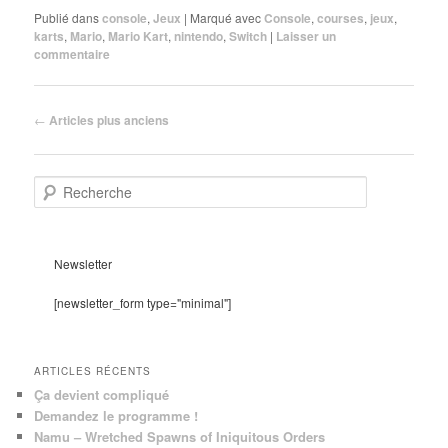
Publié dans
console
,
Jeux
|
Marqué avec
Console
,
courses
,
jeux
,
karts
,
Mario
,
Mario Kart
,
nintendo
,
Switch
|
Laisser un
commentaire
Navigation
←
Articles plus anciens
des
articles
R
e
c
h
e
Newsletter
r
c
[newsletter_form type="minimal"]
h
e
ARTICLES RÉCENTS
Ça devient compliqué
Demandez le programme !
Namu – Wretched Spawns of Iniquitous Orders