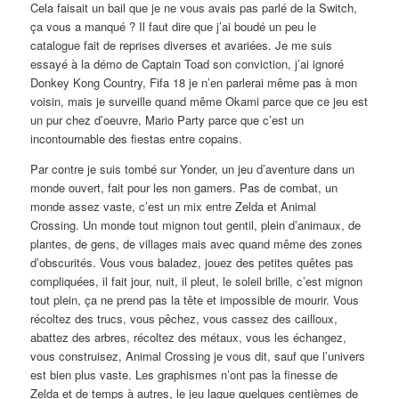
Cela faisait un bail que je ne vous avais pas parlé de la Switch,
ça vous a manqué ? Il faut dire que j’ai boudé un peu le
catalogue fait de reprises diverses et avariées. Je me suis
essayé à la démo de Captain Toad son conviction, j’ai ignoré
Donkey Kong Country, Fifa 18 je n’en parlerai même pas à mon
voisin, mais je surveille quand même Okami parce que ce jeu est
un pur chez d’oeuvre, Mario Party parce que c’est un
incontournable des fiestas entre copains.
Par contre je suis tombé sur Yonder, un jeu d’aventure dans un
monde ouvert, fait pour les non gamers. Pas de combat, un
monde assez vaste, c’est un mix entre Zelda et Animal
Crossing. Un monde tout mignon tout gentil, plein d’animaux, de
plantes, de gens, de villages mais avec quand même des zones
d’obscurités. Vous vous baladez, jouez des petites quêtes pas
compliquées, il fait jour, nuit, il pleut, le soleil brille, c’est mignon
tout plein, ça ne prend pas la tête et impossible de mourir. Vous
récoltez des trucs, vous pêchez, vous cassez des cailloux,
abattez des arbres, récoltez des métaux, vous les échangez,
vous construisez, Animal Crossing je vous dit, sauf que l’univers
est bien plus vaste. Les graphismes n’ont pas la finesse de
Zelda et de temps à autres, le jeu lague quelques centièmes de