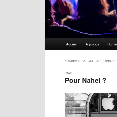
Menu
Accueil
A propos
Hume
principal
ARCHIVES PAR MOT-CLÉ :
IPHONE
IMAGE
Pour Nahel ?