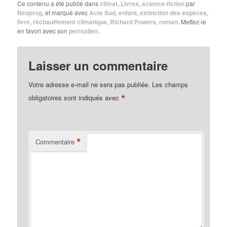
Ce contenu a été publié dans
climat
,
Livres
,
science-fiction
par
Neoprog
, et marqué avec
Acte Sud
,
enfant
,
extinction des espèces
,
livre
,
réchauffement climatique
,
Richard Powers
,
roman
. Mettez-le
en favori avec son
permalien
.
Laisser un commentaire
Votre adresse e-mail ne sera pas publiée.
Les champs
*
obligatoires sont indiqués avec
*
Commentaire