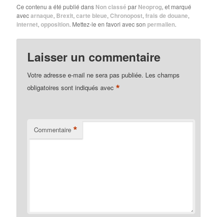
Ce contenu a été publié dans
Non classé
par
Neoprog
, et marqué
avec
arnaque
,
Brexit
,
carte bleue
,
Chronopost
,
frais de douane
,
internet
,
opposition
. Mettez-le en favori avec son
permalien
.
Laisser un commentaire
Votre adresse e-mail ne sera pas publiée.
Les champs
*
obligatoires sont indiqués avec
*
Commentaire