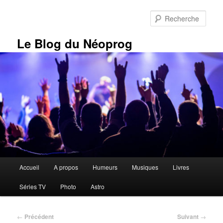
Aller
au
Rech
contenu
principal
Le Blog du Néoprog
Menu
Accueil
A propos
Humeurs
Musiques
Livres
principal
Séries TV
Photo
Astro
Navigation
←
Précédent
Suivant
→