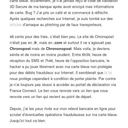
carte bleue. Bizarrement, je n’ai jamais reçu le code de validation
3D Secure de ma banque après avoir envoyé mes informations
de carte. Bug ? J’ai pris un café et ai commencé à réfléchir.
Après quelques recherches sur Internet, je suis tombé sur des
articles
d’arnaque au phishing par de faux transporteurs.
48 cents pour des frais, c’était bien peu. Le site de Chronopost
n’était pas en
.fr
, mais en
.com
et surtout il ne s’agissait pas
Chronopost
mais de
Chrononopost
. Mais voila, je deviens
sénile et de moins en moins prudent. Entre 6h39, heure de
réception du SMS et 7h46, heure de l’opposition bancaire, le
hacker a pu jouer librement avec ma carte bleue non protégée
pour des débits frauduleux sur Internet. Il semblerait que
la loi
nous protège cependant à condition de porter plainte. Par contre
je n’ai toujours pas réussi à accéder au portail de déclaration via
France Connect. Le lien vous renvoie vers un lien que vous
renvoie vers un lien qui revient au point de départ.
Depuis, j’ai les yeux rivés sur mon relevé bancaire en ligne pour
scruter d’éventuelles opérations frauduleuses sur ma carte bleue.
Jusqu’ici tout va bien.