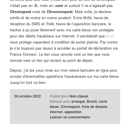
n’était pas en
.fr
, mais en
.com
et surtout il ne s’agissait pas
Chronopost
mais de
Chrononopost
. Mais voila, je deviens
sénile et de moins en moins prudent. Entre 6h39, heure de
réception du SMS et 7h46, heure de l’opposition bancaire, le
hacker a pu jouer librement avec ma carte bleue non protégée
pour des débits frauduleux sur Internet. Il semblerait que
la loi
nous protège cependant à condition de porter plainte. Par contre
je n’ai toujours pas réussi à accéder au portail de déclaration via
France Connect. Le lien vous renvoie vers un lien que vous
renvoie vers un lien qui revient au point de départ.
Depuis, j’ai les yeux rivés sur mon relevé bancaire en ligne pour
scruter d’éventuelles opérations frauduleuses sur ma carte bleue.
Jusqu’ici tout va bien.
26 octobre 2022
Publié dans
Non classé
Marqué avec
arnaque
,
Brexit
,
carte
bleue
,
Chronopost
,
frais de douane
,
internet
,
opposition
Laisser un commentaire