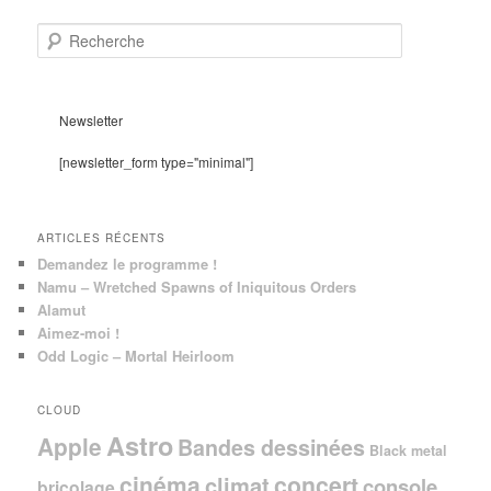
R
e
c
h
e
Newsletter
r
c
[newsletter_form type="minimal"]
h
e
ARTICLES RÉCENTS
Demandez le programme !
Namu – Wretched Spawns of Iniquitous Orders
Alamut
Aimez-moi !
Odd Logic – Mortal Heirloom
CLOUD
Astro
Apple
Bandes dessinées
Black metal
cinéma
concert
climat
console
bricolage