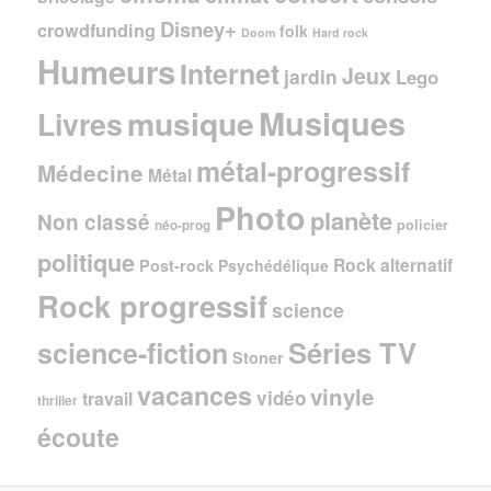
Disney+
crowdfunding
folk
Doom
Hard rock
Humeurs
Internet
Jeux
jardin
Lego
Musiques
musique
Livres
métal-progressif
Médecine
Métal
Photo
planète
Non classé
policier
néo-prog
politique
Rock alternatif
Post-rock
Psychédélique
Rock progressif
science
Séries TV
science-fiction
Stoner
vacances
vinyle
vidéo
travail
thriller
écoute