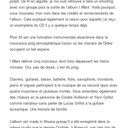
projet. De fil en aiguille, je me suis retrouvé à faire un shooting
avec son groupe pour la sortie de l’album I Want. Voilà pourquoi,
vous trouverez mon nom dans les crédits et remerciements de
l’album. Cela explique également la raison pour laquelle j’ai reçu
un exemplaire du CD il y a quelque temps déjà.
Plus 33 est une formation instrumentale alsacienne dans la
mouvance prog atmosphérique fusion où les claviers de Didier
occupent un bel espace.
I Want délivre cinq morceaux dont trois dépassent les treize
minutes. Oui, pas de doute, c’est du prog.
Claviers, guitares, basse, batterie, flûte, saxophone, trombone,
piano et orgues participent à la musique de ce second opus avec
quatre musiciens et plusieurs invités. Vous entendrez également
des chœurs en la personne de Coralie Vuillemin et Yann Grillot
comme narrateur sans parler de Lucas Grillot à la guitare
acoustique. Une histoire de famille.
L’album est made in Alsace puisqu’il a été enregistré dans le
même studio que le dernier Out5ide, à Boersch, pas très loin de