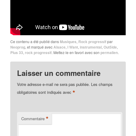
Ce contenu a été publié dans
Musiques
,
Rock progressif
par
Neoprog
, et marqué avec
Alsace
,
I Want
,
instrumental
,
Out5ide
,
Plus 33
,
rock progressif
. Mettez-le en favori avec son
permalien
.
Laisser un commentaire
Votre adresse e-mail ne sera pas publiée.
Les champs
*
obligatoires sont indiqués avec
*
Commentaire