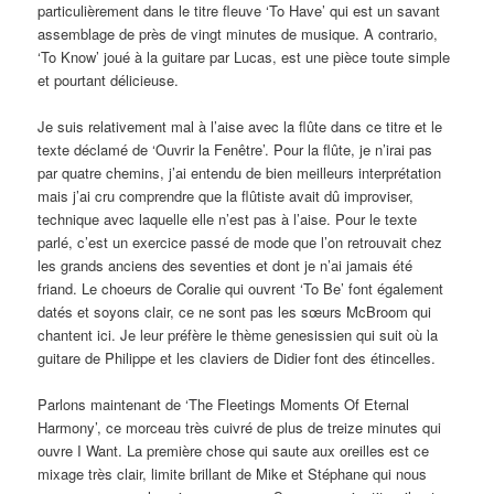
particulièrement dans le titre fleuve ‘To Have’ qui est un savant
assemblage de près de vingt minutes de musique. A contrario,
‘To Know’ joué à la guitare par Lucas, est une pièce toute simple
et pourtant délicieuse.
Je suis relativement mal à l’aise avec la flûte dans ce titre et le
texte déclamé de ‘Ouvrir la Fenêtre’. Pour la flûte, je n’irai pas
par quatre chemins, j’ai entendu de bien meilleurs interprétation
mais j’ai cru comprendre que la flûtiste avait dû improviser,
technique avec laquelle elle n’est pas à l’aise. Pour le texte
parlé, c’est un exercice passé de mode que l’on retrouvait chez
les grands anciens des seventies et dont je n’ai jamais été
friand. Le choeurs de Coralie qui ouvrent ‘To Be’ font également
datés et soyons clair, ce ne sont pas les sœurs McBroom qui
chantent ici. Je leur préfère le thème genesissien qui suit où la
guitare de Philippe et les claviers de Didier font des étincelles.
Parlons maintenant de ‘The Fleetings Moments Of Eternal
Harmony’, ce morceau très cuivré de plus de treize minutes qui
ouvre I Want. La première chose qui saute aux oreilles est ce
mixage très clair, limite brillant de Mike et Stéphane qui nous