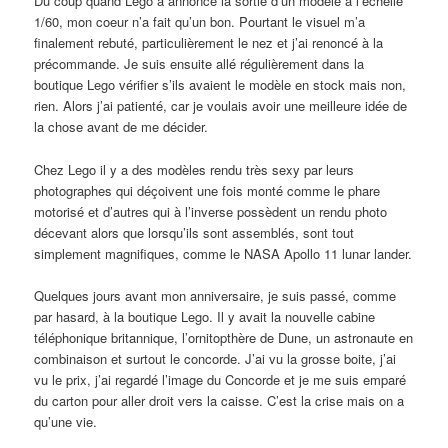
Du coup quand Lego a annoncé la sortie d’un modèle à l’échelle
1/60, mon coeur n’a fait qu’un bon. Pourtant le visuel m’a
finalement rebuté, particulièrement le nez et j’ai renoncé à la
précommande. Je suis ensuite allé régulièrement dans la
boutique Lego vérifier s’ils avaient le modèle en stock mais non,
rien. Alors j’ai patienté, car je voulais avoir une meilleure idée de
la chose avant de me décider.
Chez Lego il y a des modèles rendu très sexy par leurs
photographes qui déçoivent une fois monté comme le phare
motorisé et d’autres qui à l’inverse possèdent un rendu photo
décevant alors que lorsqu’ils sont assemblés, sont tout
simplement magnifiques, comme le NASA Apollo 11 lunar lander.
Quelques jours avant mon anniversaire, je suis passé, comme
par hasard, à la boutique Lego. Il y avait la nouvelle cabine
téléphonique britannique, l’ornitopthère de Dune, un astronaute en
combinaison et surtout le concorde. J’ai vu la grosse boite, j’ai
vu le prix, j’ai regardé l’image du Concorde et je me suis emparé
du carton pour aller droit vers la caisse. C’est la crise mais on a
qu’une vie.