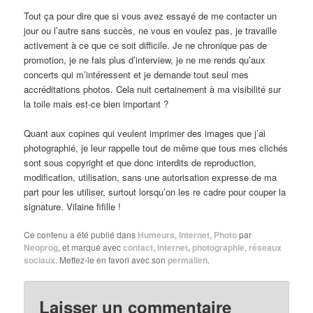
Tout ça pour dire que si vous avez essayé de me contacter un
jour ou l’autre sans succès, ne vous en voulez pas, je travaille
activement à ce que ce soit difficile. Je ne chronique pas de
promotion, je ne fais plus d’interview, je ne me rends qu’aux
concerts qui m’intéressent et je demande tout seul mes
accréditations photos. Cela nuit certainement à ma visibilité sur
la toile mais est-ce bien important ?
Quant aux copines qui veulent imprimer des images que j’ai
photographié, je leur rappelle tout de même que tous mes clichés
sont sous copyright et que donc interdits de reproduction,
modification, utilisation, sans une autorisation expresse de ma
part pour les utiliser, surtout lorsqu’on les re cadre pour couper la
signature. Vilaine fifille !
Ce contenu a été publié dans
Humeurs
,
Internet
,
Photo
par
Neoprog
, et marqué avec
contact
,
internet
,
photographie
,
réseaux
sociaux
. Mettez-le en favori avec son
permalien
.
Laisser un commentaire