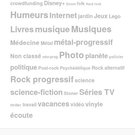
Disney+
crowdfunding
folk
Doom
Hard rock
Humeurs
Internet
Jeux
jardin
Lego
Musiques
musique
Livres
métal-progressif
Médecine
Métal
Photo
planète
Non classé
policier
néo-prog
politique
Rock alternatif
Post-rock
Psychédélique
Rock progressif
science
Séries TV
science-fiction
Stoner
vacances
vinyle
vidéo
travail
thriller
écoute