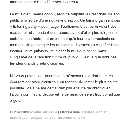
amener l’artiste à modifier ses morceaux.
Le musicien, même connu, redoute toujours les réactions de son
public à la sortie d’une nouvelle création. Certains organisent des
« listening party » pour jauger l’audience, d’autres envoient des
maquettes et attendent des retours avant d’aller plus loin, enfin
certains s’en foutent et ne se fient qu’à leur envie musicale du
moment. Je pense que les musiciens devraient plus se fier à leur
instinct, leurs pulsions, et laisser la musique parler, sans
s’inquiéter de la réaction future du public. C’est là que sont nés
les plus grands chefs d’œuvres.
Ne vous privez pas, continuez à m’envoyer vos drafts, je les
écouteraient avec plaisir tout en tachant de rester le plus neutre
possible. Mais ne me demandez pas ensuite de chroniquer
l’album dont j’aurai découvert la genèse, ce serait trop compliqué
à gérer.
Publié dans
écoute
,
musique
|
Marqué avec
artistes
,
contact
,
maquette
,
musique
|
Laisser un commentaire