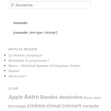
R
e
c
h
e
Newsletter
r
c
[newsletter_form type="minimal"]
h
e
ARTICLES RÉCENTS
Ça devient compliqué
Demandez le programme !
Namu – Wretched Spawns of Iniquitous Orders
Alamut
Aimez-moi !
CLOUD
Astro
Apple
Bandes dessinées
Black metal
cinéma
concert
climat
console
bricolage