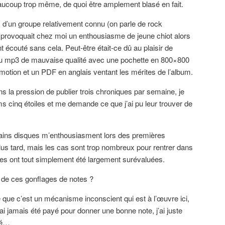
aucoup trop même, de quoi être amplement blasé en fait.
d’un groupe relativement connu (on parle de rock
f) provoquait chez moi un enthousiasme de jeune chiot alors
t écouté sans cela. Peut-être était-ce dû au plaisir de
du mp3 de mauvaise qualité avec une pochette en 800×800
motion et un PDF en anglais ventant les mérites de l’album.
ns la pression de publier trois chroniques par semaine, je
s cinq étoiles et me demande ce que j’ai pu leur trouver de
rtains disques m’enthousiasment lors des premières
lus tard, mais les cas sont trop nombreux pour rentrer dans
ties ont tout simplement été largement surévaluées.
s de ces gonflages de notes ?
e que c’est un mécanisme inconscient qui est à l’œuvre ici,
’ai jamais été payé pour donner une bonne note, j’ai juste
yé…