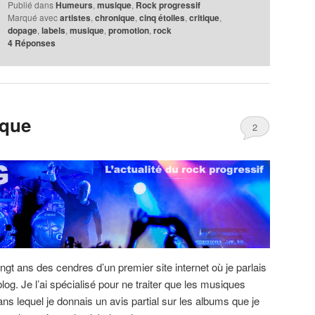
Publié dans
Humeurs
,
musique
,
Rock progressif
Marqué avec
artistes
,
chronique
,
cinq étoiles
,
critique
,
dopage
,
labels
,
musique
,
promotion
,
rock
4
Réponses
oque
2
ingt ans des cendres d’un premier site internet où je parlais
 blog. Je l’ai spécialisé pour ne traiter que les musiques
ns lequel je donnais un avis partial sur les albums que je