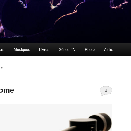
urs
Musiques
Livres
Séries TV
Photo
Astro
ES
rome
4