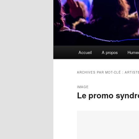
Menu
Accueil
A propos
Hume
principal
ARCHIVES PAR MOT-CLÉ :
ARTIST
IMAGE
Le promo synd