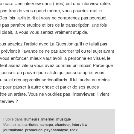
r son sac. Une interview sans (rires) est une interview ratée.
rie pas trop de vous quand même, vous pourriez mal le
 Des fois l’artiste rit et vous ne comprenez pas pourquoi,
 pas paraître stupide et lors de la transcription, une fois
 disait, là vous vous sentez vraiment stupide.
us agaciez l’artiste avec La Question qu’il ne fallait pas
révient à l’avance de ne pas aborder tel ou tel sujet avant
de vous enfoncer, mieux vaut avoir la personne en visuel, le
ertent assez vite si vous avez commis un impair. Parce que
 pensez au pauvre journaliste qui passera après vous.
u sujet des apprentis scribouillards. Il lui faudra au moins
e pour passer à autre chose et parler de ses autres
re un artiste. Vous ne voudriez pas l’interviewer, il vient
terview ?
Publié dans
Humeurs
,
Internet
,
musique
Marqué avec
artistes
,
canapé
,
chanteur
,
interview
,
journalisme
,
promotion
,
psychanalyse
,
rock