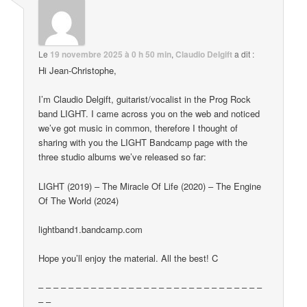
Le
19 novembre 2025 à 0 h 50 min
,
Claudio Delgift
a dit :
Hi Jean-Christophe,
I’m Claudio Delgift, guitarist/vocalist in the Prog Rock
band LIGHT. I came across you on the web and noticed
we’ve got music in common, therefore I thought of
sharing with you the LIGHT Bandcamp page with the
three studio albums we’ve released so far:
LIGHT (2019) – The Miracle Of Life (2020) – The Engine
Of The World (2024)
lightband1.bandcamp.com
Hope you’ll enjoy the material. All the best! C
– – – – – – – – – – – – – – – – – – – – – – – – – – – – – –
– –