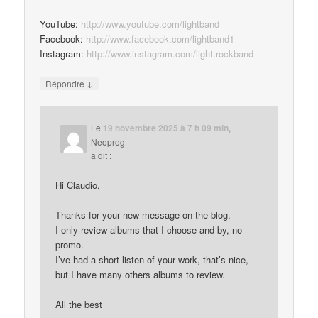
YouTube:
http://www.youtube.com/lightband
Facebook:
http://www.facebook.com/lightband1
Instagram:
http://www.instagram.com/light.rockband
↓
Répondre
Le
19 novembre 2025 à 7 h 09 min
,
Neoprog
a dit :
Hi Claudio,
Thanks for your new message on the blog.
I only review albums that I choose and by, no
promo.
I’ve had a short listen of your work, that’s nice,
but I have many others albums to review.
All the best