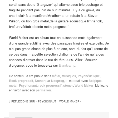
serait sans doute ‘Stargazer’ qui alterne avec brio poutrage et
fragilité pendant pas loin de huit minutes. Il y a du growl, du
chant clair à la manière d’Anathema, un refrain à la Steven
Wilson, du bon gros metal,de la guitare acoustique limite folk,
bref un véritable bento métal progressif.
World Maker est un album tout en puissance mais également
d’une grande subtilité avec des passages fragiles et explosifs. Je
n’ai pas grand chose de plus à en dire, sorti du fait qu’il rentre de
ce pas dans ma petite sélection d’albums de l’année qui a des
chances d’arriver dans le trio de tête 2025. Allez l’écouter
d’urgence, vous le trouverez sur
Bandcamp
.
Ce contenu a été publié dans
Métal
,
Musiques
,
Psychédélique
,
Rock progressif
,
Stoner
par
Neoprog
, et marqué avec
Belgique
,
metal
,
Psychonaut
,
rock progressif
,
stoner
,
World Maker
. Mettez-le
en favori avec son
permalien
.
2 RÉFLEXIONS SUR «
PSYCHONAUT – WORLD MAKER
»