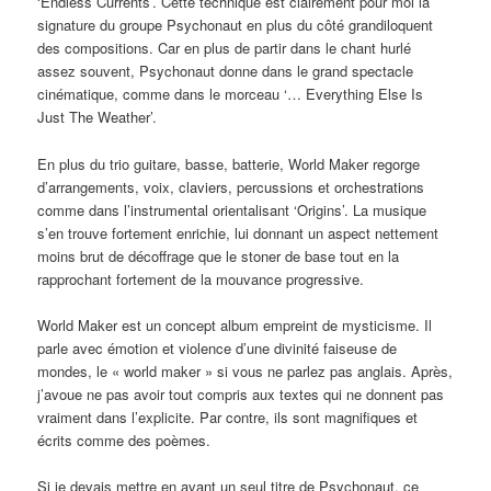
‘Endless Currents’. Cette technique est clairement pour moi la
signature du groupe Psychonaut en plus du côté grandiloquent
des compositions. Car en plus de partir dans le chant hurlé
assez souvent, Psychonaut donne dans le grand spectacle
cinématique, comme dans le morceau ‘… Everything Else Is
Just The Weather’.
En plus du trio guitare, basse, batterie, World Maker regorge
d’arrangements, voix, claviers, percussions et orchestrations
comme dans l’instrumental orientalisant ‘Origins’. La musique
s’en trouve fortement enrichie, lui donnant un aspect nettement
moins brut de décoffrage que le stoner de base tout en la
rapprochant fortement de la mouvance progressive.
World Maker est un concept album empreint de mysticisme. Il
parle avec émotion et violence d’une divinité faiseuse de
mondes, le « world maker » si vous ne parlez pas anglais. Après,
j’avoue ne pas avoir tout compris aux textes qui ne donnent pas
vraiment dans l’explicite. Par contre, ils sont magnifiques et
écrits comme des poèmes.
Si je devais mettre en avant un seul titre de Psychonaut, ce