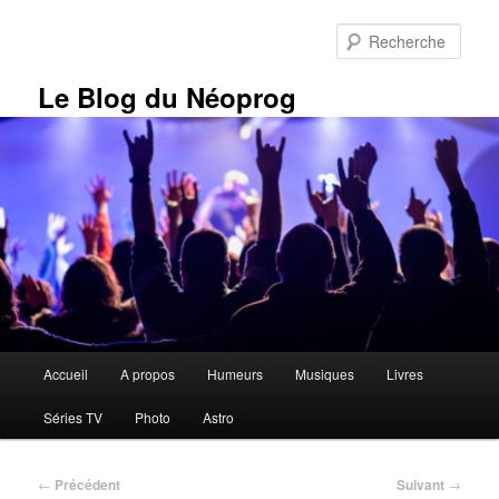
Aller
au
Rech
contenu
principal
Le Blog du Néoprog
Menu
Accueil
A propos
Humeurs
Musiques
Livres
principal
Séries TV
Photo
Astro
Navigation
←
Précédent
Suivant
→