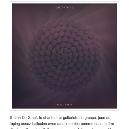
Stefan De Graef, le chanteur et guitariste du groupe, joue de
taping assez halluciné avec sa six cordes comme dans le titre