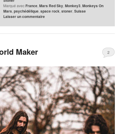
Stoner
Marqué avec
France
,
Mars Red Sky
,
Monkey3
,
Monkeys On
Mars
,
psychédélique
,
space rock
,
stoner
,
Suisse
Laisser un commentaire
orld Maker
2