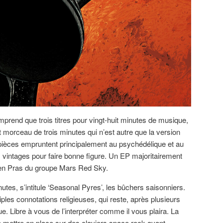
end que trois titres pour vingt-huit minutes de musique,
t morceau de trois minutes qui n’est autre que la version
pièces empruntent principalement au psychédélique et au
vintages pour faire bonne figure. Un EP majoritairement
ien Pras du groupe Mars Red Sky.
nutes, s’intitule ‘Seasonal Pyres’, les bûchers saisonniers.
ples connotations religieuses, qui reste, après plusieurs
ue. Libre à vous de l’interpréter comme il vous plaira. La
 mettre en place sur des claviers space rock avant