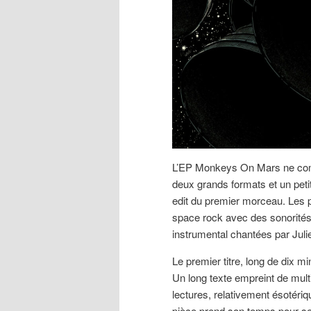
L’EP Monkeys On Mars ne compr
deux grands formats et un peti
edit du premier morceau. Les 
space rock avec des sonorités 
instrumental chantées par Jul
Le premier titre, long de dix mi
Un long texte empreint de multi
lectures, relativement ésotériq
pièce prend son temps pour se