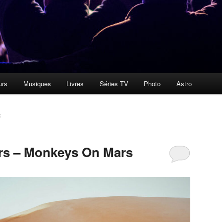
urs
Musiques
Livres
Séries TV
Photo
Astro
R
s – Monkeys On Mars