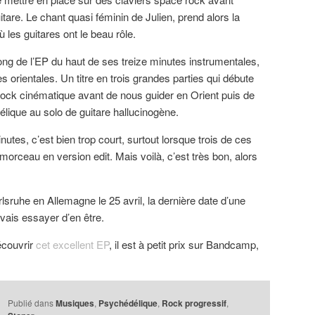
uitare. Le chant quasi féminin de Julien, prend alors la
 les guitares ont le beau rôle.
s long de l’EP du haut de ses treize minutes instrumentales,
s orientales. Un titre en trois grandes parties qui débute
rock cinématique avant de nous guider en Orient puis de
lique au solo de guitare hallucinogène.
utes, c’est bien trop court, surtout lorsque trois de ces
orceau en version edit. Mais voilà, c’est très bon, alors
sruhe en Allemagne le 25 avril, la dernière date d’une
vais essayer d’en être.
écouvrir
cet excellent EP
, il est à petit prix sur Bandcamp,
Publié dans
Musiques
,
Psychédélique
,
Rock progressif
,