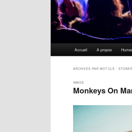
Menu
Accueil
A propos
Hume
principal
ARCHIVES PAR MOT-CLÉ :
STONE
IMAGE
Monkeys On Mar