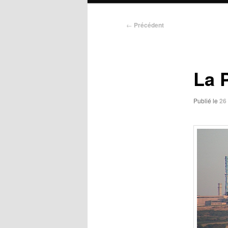
Navigation
←
Précédent
des
articles
La 
Publié le
26