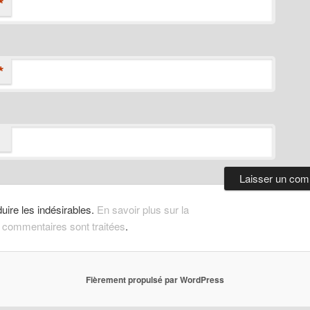
*
*
duire les indésirables.
En savoir plus sur la
 commentaires sont traitées
.
Fièrement propulsé par WordPress