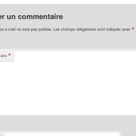
er un commentaire
*
se e-mail ne sera pas publiée.
Les champs obligatoires sont indiqués avec
*
aire