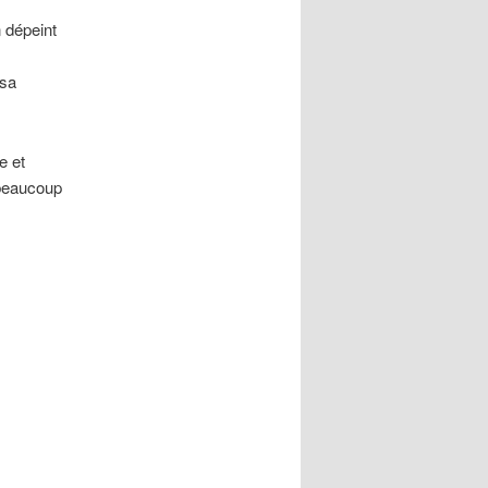
n dépeint
 sa
e et
 beaucoup