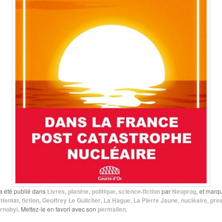
a été publié dans
Livres
,
planète
,
politique
,
science-fiction
par
Neoprog
, et marq
ttentat
,
fiction
,
Geoffrey Le Guilcher
,
La Hague
,
La Pierre Jaune
,
nucléaire
,
pres
rnobyl
. Mettez-le en favori avec son
permalien
.