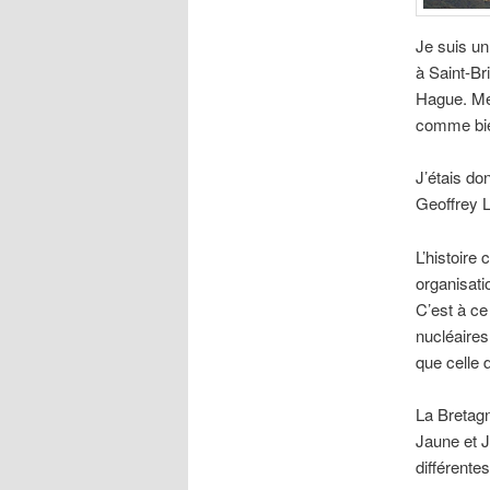
Je suis un
à Saint-Br
Hague. Mes
comme bie
J’étais do
Geoffrey 
L’histoire
organisati
C’est à ce
nucléaires
que celle 
La Bretagn
Jaune et J
différentes