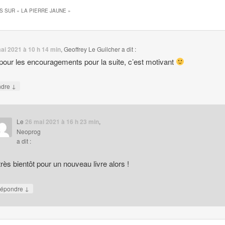
S SUR «
LA PIERRE JAUNE
»
ai 2021 à 10 h 14 min
,
Geoffrey Le Guilcher
a dit :
pour les encouragements pour la suite, c’est motivant
↓
ndre
Le
26 mai 2021 à 16 h 23 min
,
Neoprog
a dit :
très bientôt pour un nouveau livre alors !
↓
épondre