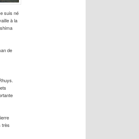
Je suis né
ille à la
kushima
oman de
 Rhuys.
hets
ortante
ierre
 très