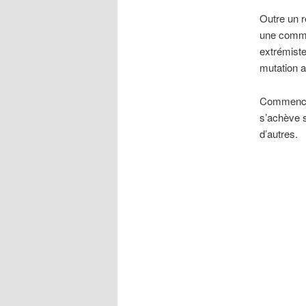
Outre un r
une commu
extrémiste
mutation 
Commencé 
s’achève s
d’autres.