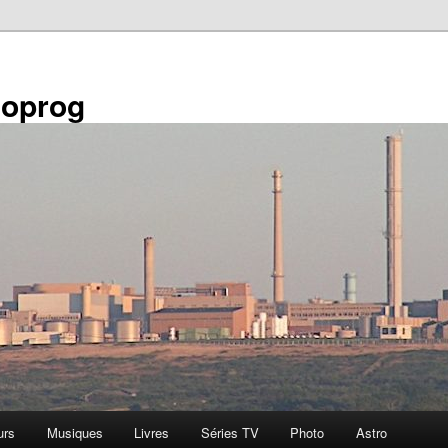
éoprog
urs
Musiques
Livres
Séries TV
Photo
Astro