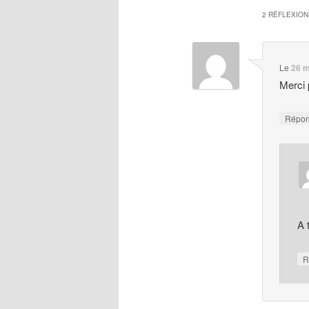
2 RÉFLEXION
Le
26 m
Merci 
Répo
A 
R