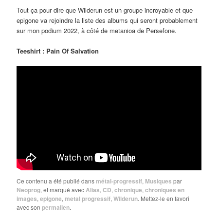
Tout ça pour dire que Wilderun est un groupe incroyable et que
epigone va rejoindre la liste des albums qui seront probablement
sur mon podium 2022, à côté de metanioa de Persefone.
Teeshirt : Pain Of Salvation
Ce contenu a été publié dans
métal-progressif
,
Musiques
par
Neoprog
, et marqué avec
Alias
,
CD
,
chronique
,
chroniques en
images
,
epigone
,
metal progressif
,
Wilderun
. Mettez-le en favori
avec son
permalien
.