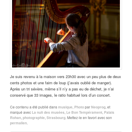
Je suis revenu à la maison vers 23h30 avec un peu plus de deux
cents photos et une faim de loup (j’avais oublié de manger).
Après un tri sévère, même s’il n’y a pas eu de déchet, je n’ai
conservé que 33 images, le ratio habituel lors d’un concert.
Ce contenu a été publié dans
musique
,
Photo
par
Neoprog
, et
marqué avec
La nuit des musées
,
Le Bon Tempérament
,
Palais
Rohan
,
photographie
,
Strasbourg
. Mettez-le en favori avec son
permalien
.