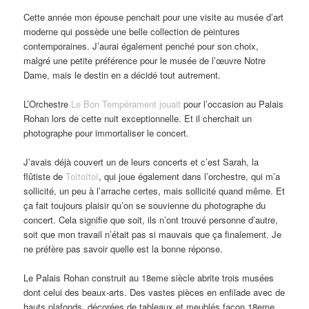
Cette année mon épouse penchait pour une visite au musée d’art
moderne qui possède une belle collection de peintures
contemporaines. J’aurai également penché pour son choix,
malgré une petite préférence pour le musée de l’œuvre Notre
Dame, mais le destin en a décidé tout autrement.
L’Orchestre
Le Bon Tempérament jouait
pour l’occasion au Palais
Rohan lors de cette nuit exceptionnelle. Et il cherchait un
photographe pour immortaliser le concert.
J’avais déjà couvert un de leurs concerts et c’est Sarah, la
flûtiste de
Toïtoïtoï
, qui joue également dans l’orchestre, qui m’a
sollicité, un peu à l’arrache certes, mais sollicité quand même. Et
ça fait toujours plaisir qu’on se souvienne du photographe du
concert. Cela signifie que soit, ils n’ont trouvé personne d’autre,
soit que mon travail n’était pas si mauvais que ça finalement. Je
ne préfère pas savoir quelle est la bonne réponse.
Le Palais Rohan construit au 18eme siècle abrite trois musées
dont celui des beaux-arts. Des vastes pièces en enfilade avec de
hauts plafonds, décorées de tableaux et meublés façon 18eme.