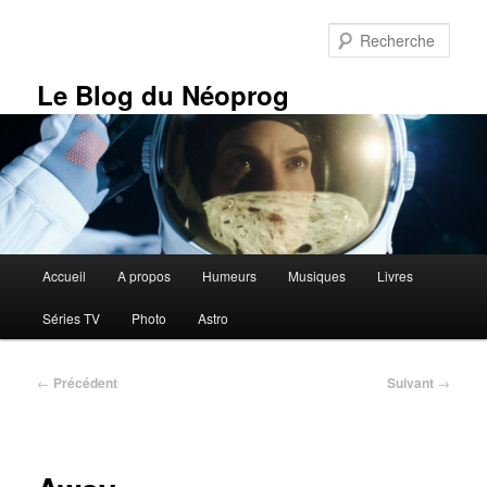
Aller
au
Rech
contenu
principal
Le Blog du Néoprog
Menu
Accueil
A propos
Humeurs
Musiques
Livres
principal
Séries TV
Photo
Astro
Navigation
←
Précédent
Suivant
→
des
articles