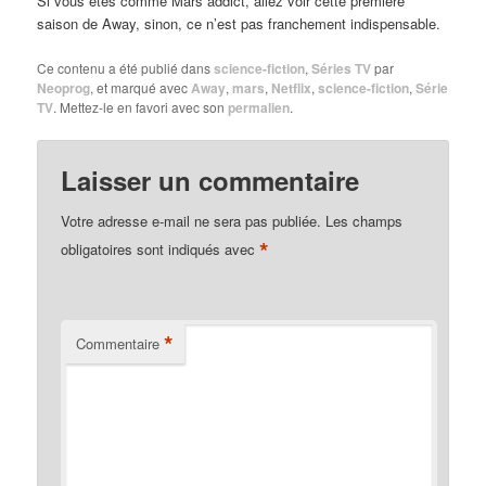
Si vous êtes comme Mars addict, allez voir cette première
saison de Away, sinon, ce n’est pas franchement indispensable.
Ce contenu a été publié dans
science-fiction
,
Séries TV
par
Neoprog
, et marqué avec
Away
,
mars
,
Netflix
,
science-fiction
,
Série
TV
. Mettez-le en favori avec son
permalien
.
Laisser un commentaire
Votre adresse e-mail ne sera pas publiée.
Les champs
*
obligatoires sont indiqués avec
*
Commentaire