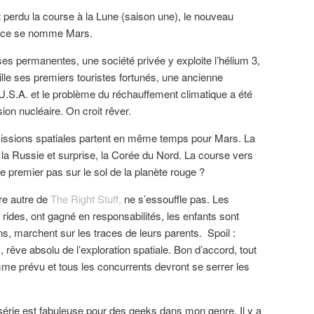
 perdu la course à la Lune (saison une), le nouveau
space se nomme Mars.
ses permanentes, une société privée y exploite l’hélium 3,
ille ses premiers touristes fortunés, une ancienne
U.S.A. et le problème du réchauffement climatique a été
ion nucléaire. On croit rêver.
 missions spatiales partent en même temps pour Mars. La
 la Russie et surprise, la Corée du Nord. La course vers
e premier pas sur le sol de la planète rouge ?
tre autre de
The Right Stuff,
ne s’essouffle pas. Les
rides, ont gagné en responsabilités, les enfants sont
ns, marchent sur les traces de leurs parents. Spoil :
rêve absolu de l’exploration spatiale. Bon d’accord, tout
e prévu et tous les concurrents devront se serrer les
série est fabuleuse pour des geeks dans mon genre. Il y a