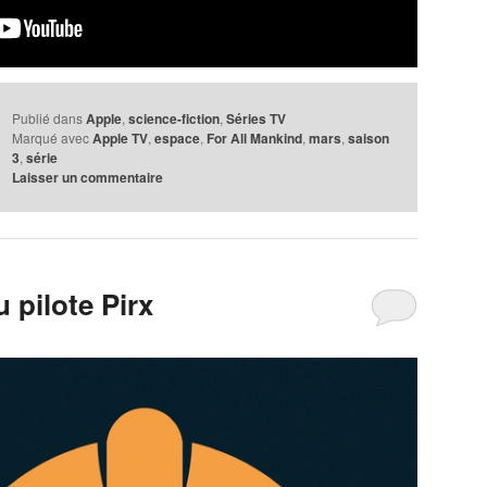
Publié dans
Apple
,
science-fiction
,
Séries TV
Marqué avec
Apple TV
,
espace
,
For All Mankind
,
mars
,
saison
3
,
série
Laisser un commentaire
 pilote Pirx