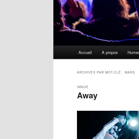
Menu
Accueil
A propos
Hume
principal
ARCHIVES PAR MOT-CLÉ :
MARS
IMAGE
Away