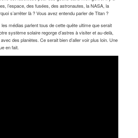
s, l’espace, des fusées, des astronautes, la NASA, la
quoi s’arrêter là ? Vous avez entendu parler de Titan ?
s, les médias parlent tous de cette quête ultime que serait
otre système solaire regorge d’astres à visiter et au-delà,
s avec des planètes. Ce serait bien d’aller voir plus loin. Une
e en fait.