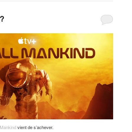
 ?
l Mankind
vient de s’achever.