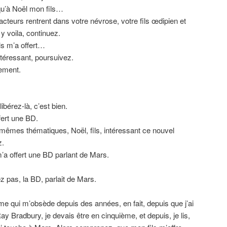
 qu’à Noël mon fils…
teurs rentrent dans votre névrose, votre fils œdipien et
 y voila, continuez.
ls m’a offert…
téressant, poursuivez.
tement.
libérez-là, c’est bien.
fert une BD.
 mêmes thématiques, Noël, fils, intéressant ce nouvel
z.
’a offert une BD parlant de Mars.
pas, la BD, parlait de Mars.
ème qui m’obsède depuis des années, en fait, depuis que j’ai
y Bradbury, je devais être en cinquième, et depuis, je lis,