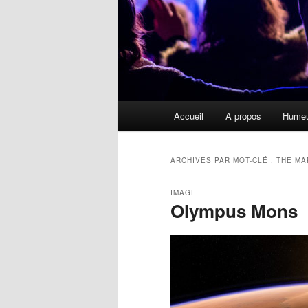
Menu
Accueil
A propos
Hume
principal
ARCHIVES PAR MOT-CLÉ :
THE MA
IMAGE
Olympus Mons