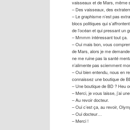
vaisseaux et de Mars, même si
– Des vaisseaux, des extraterr
– Le graphisme n’est pas extrao
blocs politiques qui s’affronten
de l’océan et qui pressant un 
– Mmmm intéressant tout ça.
– Oui mais bon, vous comprene
de Mars, alors je me demande s’
ne me ruine pas la santé mental
n’alimente pas sciemment mo
– Oui bien entendu, nous en re
connaissez une boutique de B
– Une boutique de BD ? Heu oui,
– Merci, je vous laisse, j’ai un
– Au revoir docteur.
– Oui c’est ça, au revoir, Oly
– Oui docteur…
– Merci !