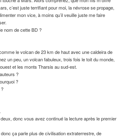
qui touche à Mars. Alors comprenez, que mon fils m’offre
s, c’est juste terrifiant pour moi, la névrose se propage,
’alimenter mon vice, à moins qu’il veuille juste me faire
ser.
e nom de cette BD ?
comme le volcan de 23 km de haut avec une caldeira de
z un peu, un volcan fabuleux, trois fois le toit du monde,
ouest et les monts Tharsis au sud-est.
 auteurs ?
pourquoi ?
 ?
…
e deux, donc vous avez continué la lecture après le premier
donc ça parle plus de civilisation extraterrestre, de