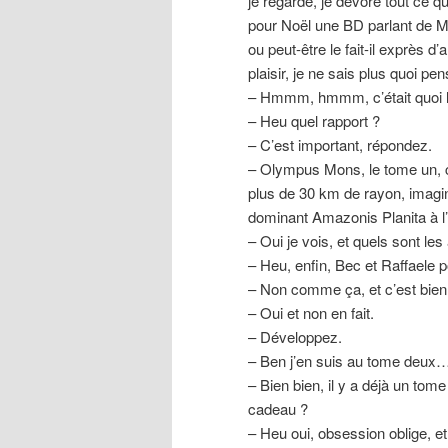
je regarde, je dévore tout ce 
pour Noël une BD parlant de Mar
ou peut-être le fait-il exprès d
plaisir, je ne sais plus quoi pen
– Hmmm, hmmm, c’était quoi l
– Heu quel rapport ?
– C’est important, répondez.
– Olympus Mons, le tome un, 
plus de 30 km de rayon, imagine
dominant Amazonis Planita à l’
– Oui je vois, et quels sont les
– Heu, enfin, Bec et Raffaele 
– Non comme ça, et c’est bien
– Oui et non en fait.
– Développez.
– Ben j’en suis au tome deux
– Bien bien, il y a déjà un tom
cadeau ?
– Heu oui, obsession oblige, et 