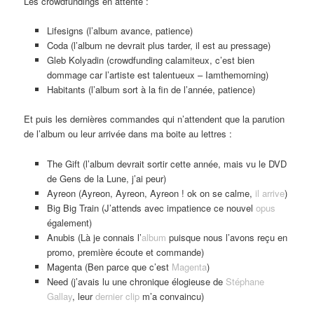
Les crowdfundings en attente :
Lifesigns (l’album avance, patience)
Coda (l’album ne devrait plus tarder, il est au pressage)
Gleb Kolyadin (crowdfunding calamiteux, c’est bien
dommage car l’artiste est talentueux – Iamthemorning)
Habitants (l’album sort à la fin de l’année, patience)
Et puis les dernières commandes qui n’attendent que la parution
de l’album ou leur arrivée dans ma boite au lettres :
The Gift (l’album devrait sortir cette année, mais vu le DVD
de Gens de la Lune, j’ai peur)
Ayreon (Ayreon, Ayreon, Ayreon ! ok on se calme,
il arrive
)
Big Big Train (J’attends avec impatience ce nouvel
opus
également)
Anubis (Là je connais l’
album
puisque nous l’avons reçu en
promo, première écoute et commande)
Magenta (Ben parce que c’est
Magenta
)
Need (j’avais lu une chronique élogieuse de
Stéphane
Gallay
, leur
dernier clip
m’a convaincu)