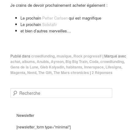
Je crains de devoir prochainement acheter également :
Le prochain
Petter Carlsen
qui est magnifique
Le prochain
Solstafir
et bien d’autres merveilles…
Publié dans
crowdfunding
,
musique
,
Rock progressif
|
Marqué avec
achat
,
albums
,
Anubis
,
Ayreon
,
Big Big Train
,
Coda
,
crowdfunding
,
Gens de la Lune
,
Gleb Kolyadin
,
habitants
,
Innerspace
,
Lifesigns
,
Magenta
,
Need
,
The Gift
,
The Mars chronicles
|
2
Réponses
R
e
c
h
e
Newsletter
r
c
[newsletter_form type="minimal"]
h