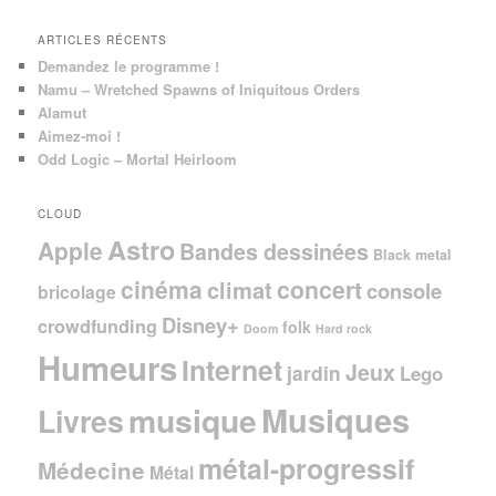
e
ARTICLES RÉCENTS
Demandez le programme !
Namu – Wretched Spawns of Iniquitous Orders
Alamut
Aimez-moi !
Odd Logic – Mortal Heirloom
CLOUD
Astro
Apple
Bandes dessinées
Black metal
cinéma
concert
climat
console
bricolage
Disney+
crowdfunding
folk
Doom
Hard rock
Humeurs
Internet
Jeux
jardin
Lego
Musiques
musique
Livres
métal-progressif
Médecine
Métal