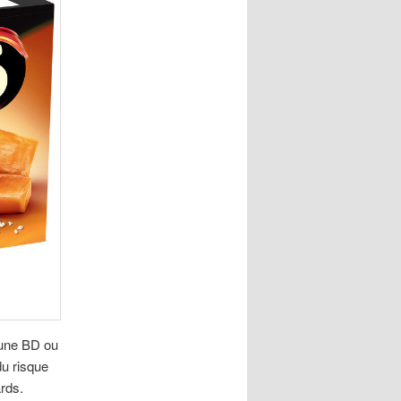
, une BD ou
du risque
ards.