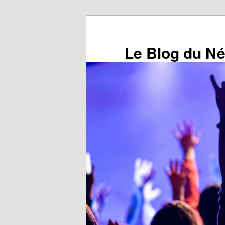
Aller
au
contenu
Le Blog du N
principal