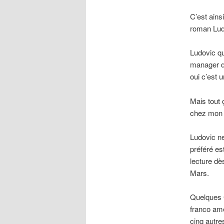
C’est ain
roman Lud
Ludovic qu
manager de
oui c’est 
Mais tout 
chez mon l
Ludovic n
préféré est
lecture dè
Mars.
Quelques G
franco am
cinq autre