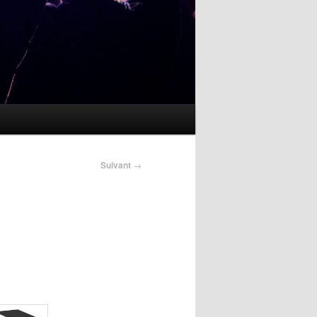
Suivant
→