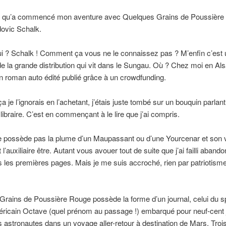
si qu’a commencé mon aventure avec Quelques Grains de Poussière 
ovic Schalk.
i ? Schalk ! Comment ça vous ne le connaissez pas ? M’enfin c’est 
 la grande distribution qui vit dans le Sungau. Où ? Chez moi en Als
un roman auto édité publié grâce à un crowdfunding.
ça je l’ignorais en l’achetant, j’étais juste tombé sur un bouquin parla
ibraire. C’est en commençant à le lire que j’ai compris.
e possède pas la plume d’un Maupassant ou d’une Yourcenar et son 
 l’auxiliaire être. Autant vous avouer tout de suite que j’ai failli aband
s les premières pages. Mais je me suis accroché, rien par patriotisme
rains de Poussière Rouge possède la forme d’un journal, celui du s
éricain Octave (quel prénom au passage !) embarqué pour neuf-cent 
s astronautes dans un voyage aller-retour à destination de Mars. Tr