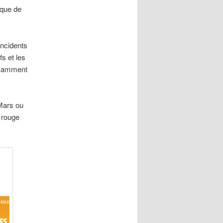
sque de
incidents
fs et les
fisamment
Mars ou
e rouge