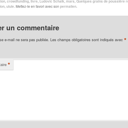
ion
,
crowdfunding
,
livre
,
Ludovic Schalk
,
mars
,
Quelques grains de poussière 
ion
,
ulule
. Mettez-le en favori avec son
permalien
.
er un commentaire
*
se e-mail ne sera pas publiée.
Les champs obligatoires sont indiqués avec
*
aire