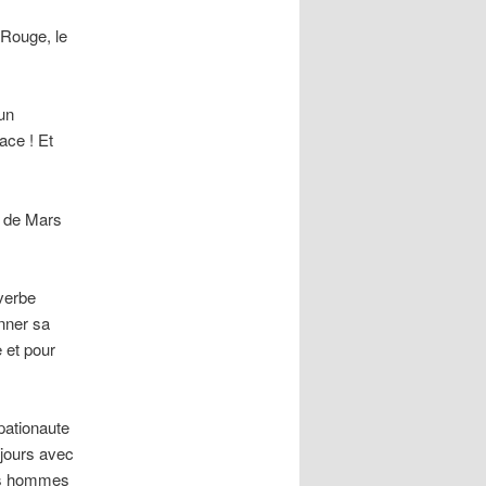
Rouge, le
un
ace ! Et
nt de Mars
verbe
onner sa
 et pour
pationaute
jours avec
ois hommes