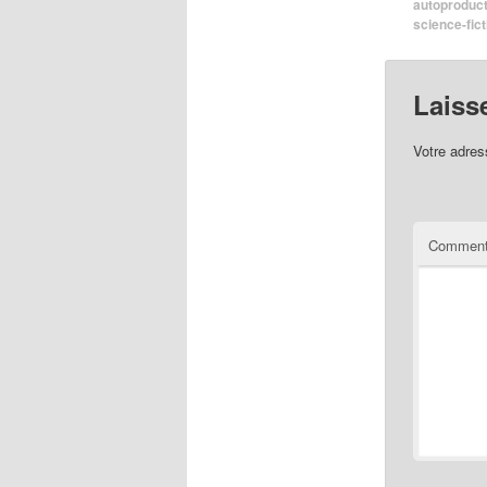
autoproduct
science-fict
Laiss
Votre adres
Comment