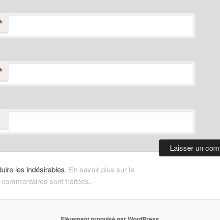
*
*
duire les indésirables.
En savoir plus sur la
 commentaires sont traitées
.
Fièrement propulsé par WordPress