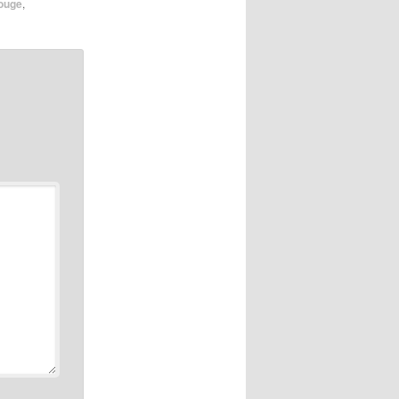
rouge
,